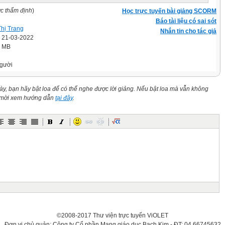
ợc thẩm định
)
Học trực tuyến bài giảng SCORM
Báo tài liệu có sai sót
Thị Trang
Nhắn tin cho tác giả
' 21-03-2022
8 MB
gười
này, bạn hãy bật loa để có thể nghe được lời giảng. Nếu bật loa mà vẫn không
n mời xem hướng dẫn
tại đây
.
©2008-2017 Thư viện trực tuyến ViOLET
Đơn vị chủ quản: Công ty Cổ phần Mạng giáo dục Bạch Kim - ĐT: 04.66745632