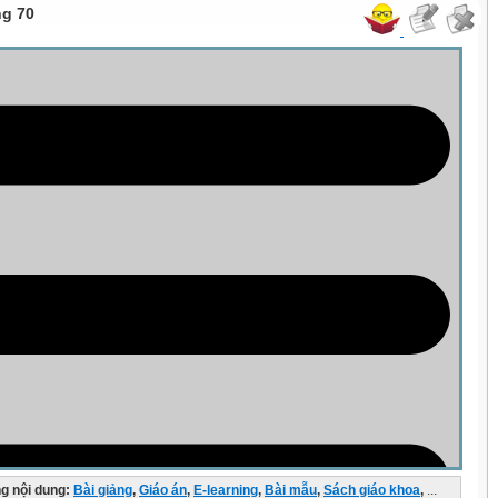
ng 70
g nội dung:
Bài giảng
,
Giáo án
,
E-learning
,
Bài mẫu
,
Sách giáo khoa
,
...