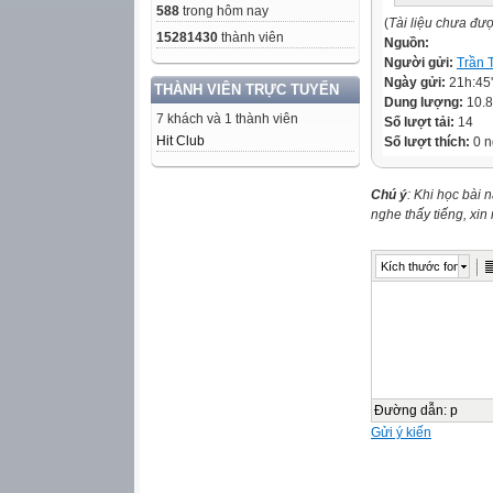
588
trong hôm nay
(
Tài liệu chưa đư
15281430
thành viên
Nguồn:
Người gửi:
Trần 
Ngày gửi:
21h:45
THÀNH VIÊN TRỰC TUYẾN
Dung lượng:
10.
7 khách và 1 thành viên
Số lượt tải:
14
Hit Club
Số lượt thích:
0 n
Chú ý
: Khi học bài 
nghe thấy tiếng, xi
Kích thước font
Đường dẫn
:
p
Gửi ý kiến