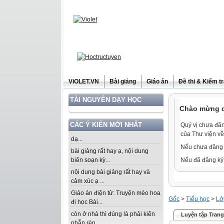
ViOLET.VN
Bài giảng
Giáo án
Đề thi & Kiểm t
TÀI NGUYÊN DẠY HỌC
Chào mừng qu
CÁC Ý KIẾN MỚI NHẤT
Quý vị chưa đăn
của Thư viện về
dạ...
Nếu chưa đăng 
bài giảng rất hay ạ, nội dung
biên soạn kỳ...
Nếu đã đăng ký 
nội dung bài giảng rất hay và
cảm xúc ạ ...
Giáo án điện tử: Truyện mèo hoa
Gốc
>
Tiểu học
>
Lớ
đi học Bài...
còn ở nhà thì đúng là phải kiên
Luyện tập Trang
nhẫn rèn...