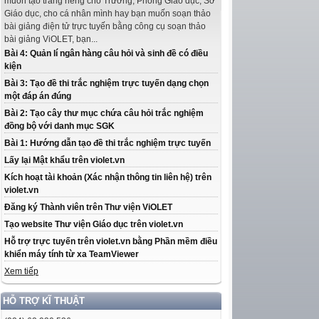
muốn tạo trang riêng cho Trường, Phòng Giáo dục, Sở
Giáo dục, cho cá nhân mình hay bạn muốn soạn thảo
bài giảng điện tử trực tuyến bằng công cụ soạn thảo
bài giảng ViOLET, bạn...
Bài 4: Quản lí ngân hàng câu hỏi và sinh đề có điều
kiện
Bài 3: Tạo đề thi trắc nghiệm trực tuyến dạng chọn
một đáp án đúng
Bài 2: Tạo cây thư mục chứa câu hỏi trắc nghiệm
đồng bộ với danh mục SGK
Bài 1: Hướng dẫn tạo đề thi trắc nghiệm trực tuyến
Lấy lại Mật khẩu trên violet.vn
Kích hoạt tài khoản (Xác nhận thông tin liên hệ) trên
violet.vn
Đăng ký Thành viên trên Thư viện ViOLET
Tạo website Thư viện Giáo dục trên violet.vn
Hỗ trợ trực tuyến trên violet.vn bằng Phần mềm điều
khiển máy tính từ xa TeamViewer
Xem tiếp
HỖ TRỢ KĨ THUẬT