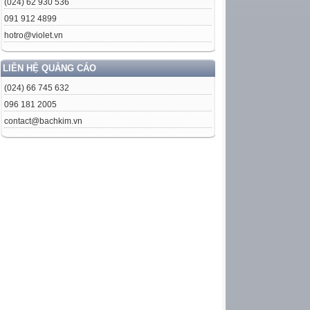
(024) 62 930 536
091 912 4899
hotro@violet.vn
LIÊN HỆ QUẢNG CÁO
(024) 66 745 632
096 181 2005
contact@bachkim.vn