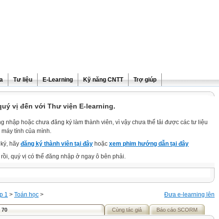
ra
Tư liệu
E-Learning
Kỹ năng CNTT
Trợ giúp
ý vị đến với Thư viện E-learning.
g nhập hoặc chưa đăng ký làm thành viên, vì vậy chưa thể tải được các tư liệu
 máy tính của mình.
ký, hãy
đăng ký thành viên tại đây
hoặc
xem phim hướng dẫn tại đây
rồi, quý vị có thể đăng nhập ở ngay ô bên phải.
p 1
>
Toán học
>
Đưa e-learning lên
 70
Cùng tác giả
Báo cáo SCORM