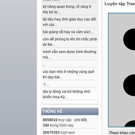
Luyện tập Tra
kỹ năng quan trọng, rõ ràng ở
lớp bé tự...
tài liệu hay, tính giáo dục cao đối
với các...
bài giảng rất hay và cảm xúc!...
còn để phóng to lên thì chắc phải
tải file...
mình vẫn xem được bình thường
mà...
...
các bạn nhỏ ở những vùng quê
thì dạy bài...
🫥...
địa lý đóng vai trò không nhỏ
khiến Hoa Kỳ...
THỐNG KÊ
8658010
truy cập (
chi tiết
)
340
trong hôm nay
20075393
lượt xem
Tham khảo cùn