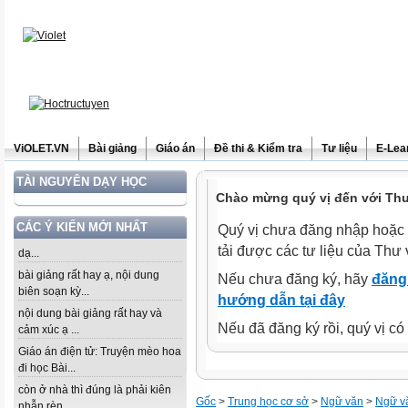
ViOLET.VN
Bài giảng
Giáo án
Đề thi & Kiểm tra
Tư liệu
E-Lea
TÀI NGUYÊN DẠY HỌC
Chào mừng quý vị đến với Thư 
CÁC Ý KIẾN MỚI NHẤT
Quý vị chưa đăng nhập hoặc 
tải được các tư liệu của Thư 
dạ...
bài giảng rất hay ạ, nội dung
Nếu chưa đăng ký, hãy
đăng 
biên soạn kỳ...
hướng dẫn tại đây
nội dung bài giảng rất hay và
Nếu đã đăng ký rồi, quý vị c
cảm xúc ạ ...
Giáo án điện tử: Truyện mèo hoa
đi học Bài...
còn ở nhà thì đúng là phải kiên
Gốc
>
Trung học cơ sở
>
Ngữ văn
>
Ngữ v
nhẫn rèn...