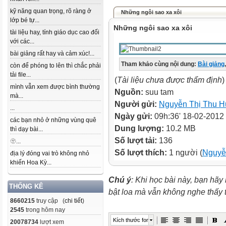
kỹ năng quan trọng, rõ ràng ở
Những ngôi sao xa xôi
lớp bé tự...
Những ngôi sao xa xôi
tài liệu hay, tính giáo dục cao đối
với các...
bài giảng rất hay và cảm xúc!...
Tham khảo cùng nội dung:
Bài giảng
,
còn để phóng to lên thì chắc phải
tải file...
(
Tài liệu chưa được thẩm định
)
mình vẫn xem được bình thường
Nguồn:
suu tam
mà...
Người gửi:
Nguyễn Thị Thu 
...
Ngày gửi:
09h:36' 18-02-2012
các bạn nhỏ ở những vùng quê
Dung lượng:
10.2 MB
thì dạy bài...
Số lượt tải:
136
🫥...
Số lượt thích:
1 người (
Nguyễ
địa lý đóng vai trò không nhỏ
khiến Hoa Kỳ...
Chú ý
: Khi học bài này, bạn hãy
THỐNG KÊ
bật loa mà vẫn không nghe thấy
8660215
truy cập (
chi tiết
)
2545
trong hôm nay
Kích thước font
20078734
lượt xem