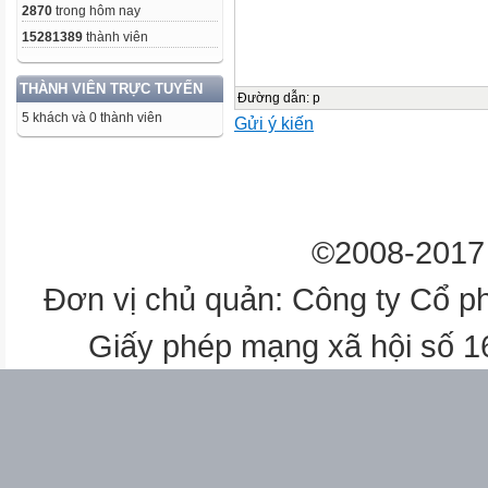
2870
trong hôm nay
15281389
thành viên
THÀNH VIÊN TRỰC TUYẾN
Đường dẫn
:
p
5 khách và 0 thành viên
Gửi ý kiến
©2008-2017 
Đơn vị chủ quản: Công ty Cổ p
Giấy phép mạng xã hội số 