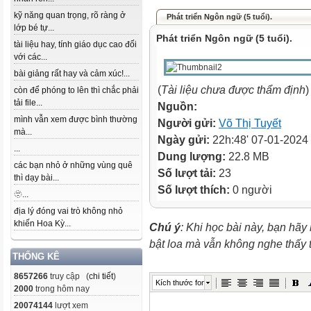
kỹ năng quan trọng, rõ ràng ở
Phát triển Ngôn ngữ (5 tuổi).
lớp bé tự...
Phát triển Ngôn ngữ (5 tuổi).
tài liệu hay, tính giáo dục cao đối
với các...
bài giảng rất hay và cảm xúc!...
(
Tài liệu chưa được thẩm định
)
còn để phóng to lên thì chắc phải
tải file...
Nguồn:
mình vẫn xem được bình thường
Người gửi:
Võ Thị Tuyết
mà...
Ngày gửi:
22h:48' 07-01-2024
...
Dung lượng:
22.8 MB
các bạn nhỏ ở những vùng quê
Số lượt tải:
23
thì dạy bài...
Số lượt thích:
0 người
🫥...
địa lý đóng vai trò không nhỏ
khiến Hoa Kỳ...
Chú ý
: Khi học bài này, bạn hãy
bật loa mà vẫn không nghe thấy
THỐNG KÊ
8657266
truy cập (
chi tiết
)
Kích thước font
2000
trong hôm nay
20074144
lượt xem