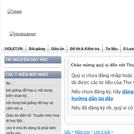
ViOLET.VN
Bài giảng
Giáo án
Đề thi & Kiểm tra
Tư liệu
E-Lea
TÀI NGUYÊN DẠY HỌC
Chào mừng quý vị đến với Thư 
CÁC Ý KIẾN MỚI NHẤT
Quý vị chưa đăng nhập hoặc 
tải được các tư liệu của Thư 
dạ...
bài giảng rất hay ạ, nội dung
Nếu chưa đăng ký, hãy
đăng 
biên soạn kỳ...
hướng dẫn tại đây
nội dung bài giảng rất hay và
Nếu đã đăng ký rồi, quý vị c
cảm xúc ạ ...
Giáo án điện tử: Truyện mèo hoa
đi học Bài...
còn ở nhà thì đúng là phải kiên
Gốc
>
Mầm non
>
Lớp 5 tuổi
>
nhẫn rèn...