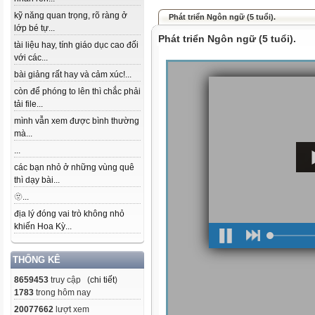
kỹ năng quan trọng, rõ ràng ở
Phát triển Ngôn ngữ (5 tuổi).
lớp bé tự...
Phát triển Ngôn ngữ (5 tuổi).
tài liệu hay, tính giáo dục cao đối
với các...
bài giảng rất hay và cảm xúc!...
còn để phóng to lên thì chắc phải
tải file...
mình vẫn xem được bình thường
mà...
...
các bạn nhỏ ở những vùng quê
thì dạy bài...
🫥...
địa lý đóng vai trò không nhỏ
khiến Hoa Kỳ...
THỐNG KÊ
8659453
truy cập (
chi tiết
)
1783
trong hôm nay
20077662
lượt xem