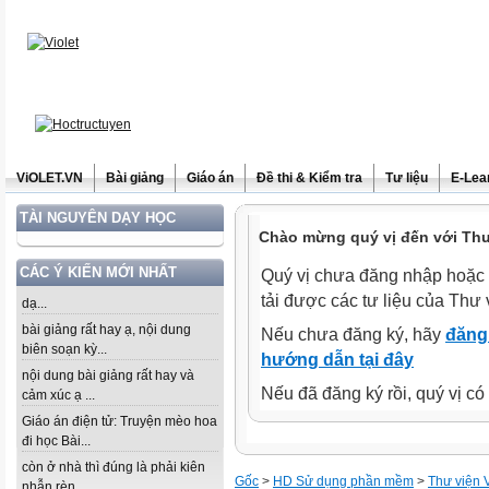
ViOLET.VN
Bài giảng
Giáo án
Đề thi & Kiểm tra
Tư liệu
E-Lea
TÀI NGUYÊN DẠY HỌC
Chào mừng quý vị đến với Thư 
CÁC Ý KIẾN MỚI NHẤT
Quý vị chưa đăng nhập hoặc 
tải được các tư liệu của Thư 
dạ...
bài giảng rất hay ạ, nội dung
Nếu chưa đăng ký, hãy
đăng 
biên soạn kỳ...
hướng dẫn tại đây
nội dung bài giảng rất hay và
Nếu đã đăng ký rồi, quý vị c
cảm xúc ạ ...
Giáo án điện tử: Truyện mèo hoa
đi học Bài...
còn ở nhà thì đúng là phải kiên
Gốc
>
HD Sử dụng phần mềm
>
Thư viện V
nhẫn rèn...