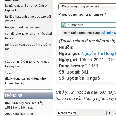
kỹ năng quan trọng, rõ ràng ở
Phép cộng trong phạm vi 7
lớp bé tự...
Phép cộng trong phạm vi 7
tài liệu hay, tính giáo dục cao đối
với các...
bài giảng rất hay và cảm xúc!...
Tham khảo cùng nội dung:
Bài giảng
,
còn để phóng to lên thì chắc phải
tải file...
(
Tài liệu chưa được thẩm định
)
mình vẫn xem được bình thường
Nguồn:
mà...
Người gửi:
Nguyễn Thị Hồng
...
Ngày gửi:
19h:25' 29-11-2010
các bạn nhỏ ở những vùng quê
Dung lượng:
2.1 MB
thì dạy bài...
Số lượt tải:
361
🫥...
Số lượt thích:
0 người
địa lý đóng vai trò không nhỏ
khiến Hoa Kỳ...
Chú ý
: Khi học bài này, bạn hãy
THỐNG KÊ
bật loa mà vẫn không nghe thấy
8666566
truy cập (
chi tiết
)
1553
trong hôm nay
Kích thước font
20087156
lượt xem