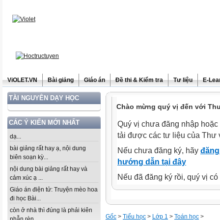
ViOLET.VN
Bài giảng
Giáo án
Đề thi & Kiểm tra
Tư liệu
E-Lea
TÀI NGUYÊN DẠY HỌC
Chào mừng quý vị đến với Thư 
CÁC Ý KIẾN MỚI NHẤT
Quý vị chưa đăng nhập hoặc 
tải được các tư liệu của Thư 
dạ...
bài giảng rất hay ạ, nội dung
Nếu chưa đăng ký, hãy
đăng 
biên soạn kỳ...
hướng dẫn tại đây
nội dung bài giảng rất hay và
Nếu đã đăng ký rồi, quý vị c
cảm xúc ạ ...
Giáo án điện tử: Truyện mèo hoa
đi học Bài...
còn ở nhà thì đúng là phải kiên
Gốc
>
Tiểu học
>
Lớp 1
>
Toán học
>
nhẫn rèn...