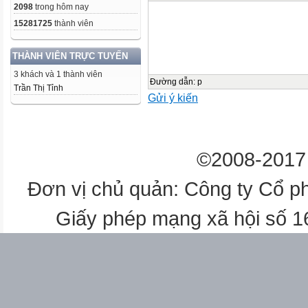
2098
trong hôm nay
15281725
thành viên
THÀNH VIÊN TRỰC TUYẾN
3 khách và 1 thành viên
Đường dẫn
:
p
Trần Thị Tỉnh
Gửi ý kiến
©2008-2017 
Đơn vị chủ quản: Công ty Cổ p
Giấy phép mạng xã hội số 