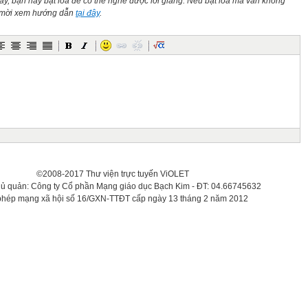
này, bạn hãy bật loa để có thể nghe được lời giảng. Nếu bật loa mà vẫn không
n mời xem hướng dẫn
tại đây
.
©2008-2017 Thư viện trực tuyến ViOLET
hủ quản: Công ty Cổ phần Mạng giáo dục Bạch Kim - ĐT: 04.66745632
phép mạng xã hội số 16/GXN-TTĐT cấp ngày 13 tháng 2 năm 2012