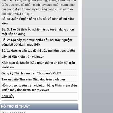
muốn tạo trang riêng cho Trường, Phòng Giáo dục, Sở
Giáo dục, cho cá nhân mình hay bạn muốn soạn thảo
bài giảng điện tử trực tuyến bằng công cụ soạn thảo
bài giảng ViOLET, bạn...
Bài 4: Quản lí ngân hàng câu hỏi và sinh đề có điều
kiện
Bài 3: Tạo đề thi trắc nghiệm trực tuyến dạng chọn
một đáp án đúng
Bài 2: Tạo cây thư mục chứa câu hỏi trắc nghiệm
đồng bộ với danh mục SGK
Bài 1: Hướng dẫn tạo đề thi trắc nghiệm trực tuyến
Lấy lại Mật khẩu trên violet.vn
Kích hoạt tài khoản (Xác nhận thông tin liên hệ) trên
violet.vn
Đăng ký Thành viên trên Thư viện ViOLET
Tạo website Thư viện Giáo dục trên violet.vn
Hỗ trợ trực tuyến trên violet.vn bằng Phần mềm điều
khiển máy tính từ xa TeamViewer
Xem tiếp
HỖ TRỢ KĨ THUẬT