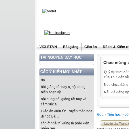
ViOLET.VN
Bài giảng
Giáo án
Đề thi & Kiểm t
TÀI NGUYÊN DẠY HỌC
Chào mừng qu
CÁC Ý KIẾN MỚI NHẤT
Quý vị chưa đăn
của Thư viện về
dạ...
Nếu chưa đăng 
bài giảng rất hay ạ, nội dung
biên soạn kỳ...
Nếu đã đăng ký 
nội dung bài giảng rất hay và
cảm xúc ạ ...
Giáo án điện tử: Truyện mèo hoa
Gốc
>
Tiểu học
>
Lớ
đi học Bài...
còn ở nhà thì đúng là phải kiên
Luyện tập Trang 
nhẫn rèn...