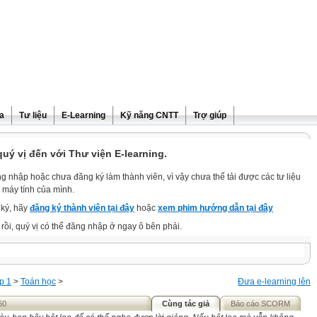
ra
Tư liệu
E-Learning
Kỹ năng CNTT
Trợ giúp
ý vị đến với Thư viện E-learning.
g nhập hoặc chưa đăng ký làm thành viên, vì vậy chưa thể tải được các tư liệu
 máy tính của mình.
ký, hãy
đăng ký thành viên tại đây
hoặc
xem phim hướng dẫn tại đây
rồi, quý vị có thể đăng nhập ở ngay ô bên phải.
p 1
>
Toán học
>
Đưa e-learning lên
60
Cùng tác giả
Báo cáo SCORM