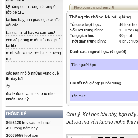
kỹ năng quan trọng, rõ ràng ở
Phép cộng trong phạm vi 6
lớp bé tự...
Thông tin thống kê bài giảng
tài liệu hay, tính giáo dục cao đối
Tổng số lượt học:
46
lượt họ
với các...
Số lượt trung bình:
1.3
lượt / 
bài giảng rất hay và cảm xúc!...
Tổng gian học:
00
phút
còn để phóng to lên thì chắc phải
Thời gian trung bình:
0
phút / lượ
tải file...
Danh sách người học: (0 người)
mình vẫn xem được bình thường
mà...
Tên người học
...
các bạn nhỏ ở những vùng quê
thì dạy bài...
Chi tiết bài giảng: (0 nội dung)
🫥...
địa lý đóng vai trò không nhỏ
Tên mục
khiến Hoa Kỳ...
Chú ý
: Khi học bài này, bạn hãy
THỐNG KÊ
bật loa mà vẫn không nghe thấy
8658120
truy cập (
chi tiết
)
450
trong hôm nay
20075555
lượt xem