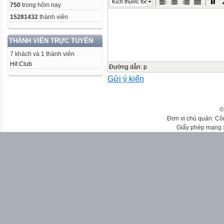
Kích thước font
750
trong hôm nay
15281432
thành viên
THÀNH VIÊN TRỰC TUYẾN
7 khách và 1 thành viên
Hit Club
Đường dẫn
:
p
Gửi ý kiến
©
Đơn vị chủ quản: Cô
Giấy phép mạng 