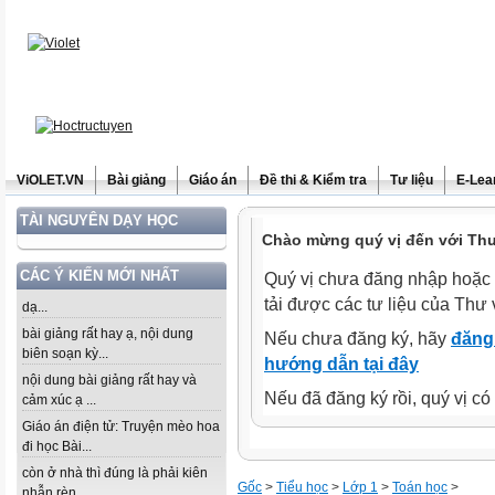
ViOLET.VN
Bài giảng
Giáo án
Đề thi & Kiểm tra
Tư liệu
E-Lea
TÀI NGUYÊN DẠY HỌC
Chào mừng quý vị đến với Thư 
CÁC Ý KIẾN MỚI NHẤT
Quý vị chưa đăng nhập hoặc 
tải được các tư liệu của Thư 
dạ...
bài giảng rất hay ạ, nội dung
Nếu chưa đăng ký, hãy
đăng 
biên soạn kỳ...
hướng dẫn tại đây
nội dung bài giảng rất hay và
Nếu đã đăng ký rồi, quý vị c
cảm xúc ạ ...
Giáo án điện tử: Truyện mèo hoa
đi học Bài...
còn ở nhà thì đúng là phải kiên
Gốc
>
Tiểu học
>
Lớp 1
>
Toán học
>
nhẫn rèn...