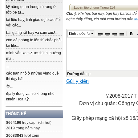
kỹ năng quan trọng, rõ ràng ở
Luyện tập chung Trang 114
lớp bé tự...
Chú ý
: Khi học bài này, bạn hãy bật loa đ
nghe thấy tiếng, xin mời xem hướng dẫn
tạ
tài liệu hay, tính giáo dục cao đối
với các...
bài giảng rất hay và cảm xúc!...
Kích thước font
còn để phóng to lên thì chắc phải
tải file...
mình vẫn xem được bình thường
mà...
...
các bạn nhỏ ở những vùng quê
Đường dẫn
:
p
thì dạy bài...
Gửi ý kiến
🫥...
địa lý đóng vai trò không nhỏ
©2008-2017 Th
khiến Hoa Kỳ...
Đơn vị chủ quản: Công ty
THỐNG KÊ
Giấy phép mạng xã hội số 16
8664196
truy cập (
chi tiết
)
2819
trong hôm nay
20083843
lượt xem