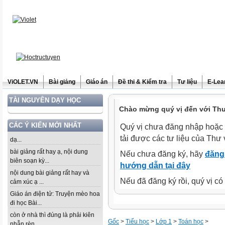
ViOLET.VN
Bài giảng
Giáo án
Đề thi & Kiểm tra
Tư liệu
E-Lea
TÀI NGUYÊN DẠY HỌC
Chào mừng quý vị đến với Thư 
CÁC Ý KIẾN MỚI NHẤT
Quý vị chưa đăng nhập hoặc 
tải được các tư liệu của Thư 
dạ...
bài giảng rất hay ạ, nội dung
Nếu chưa đăng ký, hãy
đăng 
biên soạn kỳ...
hướng dẫn tại đây
nội dung bài giảng rất hay và
Nếu đã đăng ký rồi, quý vị c
cảm xúc ạ ...
Giáo án điện tử: Truyện mèo hoa
đi học Bài...
còn ở nhà thì đúng là phải kiên
Gốc
>
Tiểu học
>
Lớp 1
>
Toán học
>
nhẫn rèn...