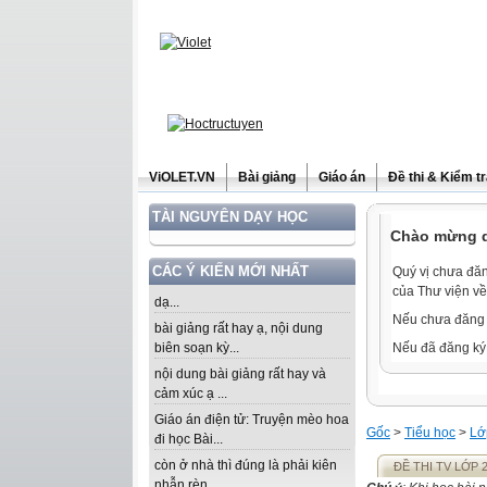
ViOLET.VN
Bài giảng
Giáo án
Đề thi & Kiểm t
TÀI NGUYÊN DẠY HỌC
Chào mừng qu
CÁC Ý KIẾN MỚI NHẤT
Quý vị chưa đăn
của Thư viện về
dạ...
Nếu chưa đăng 
bài giảng rất hay ạ, nội dung
biên soạn kỳ...
Nếu đã đăng ký 
nội dung bài giảng rất hay và
cảm xúc ạ ...
Giáo án điện tử: Truyện mèo hoa
Gốc
>
Tiểu học
>
Lớ
đi học Bài...
còn ở nhà thì đúng là phải kiên
ĐỀ THI TV LỚP 
nhẫn rèn...