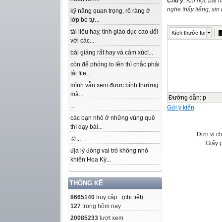
Chú ý
: Khi học bài 
nghe thấy tiếng, xi
kỹ năng quan trọng, rõ ràng ở
lớp bé tự...
tài liệu hay, tính giáo dục cao đối
Kích thước font
với các...
bài giảng rất hay và cảm xúc!...
còn để phóng to lên thì chắc phải
tải file...
mình vẫn xem được bình thường
mà...
Đường dẫn
:
p
...
Gửi ý kiến
các bạn nhỏ ở những vùng quê
thì dạy bài...
Đơn vị c
🫥...
Giấy 
địa lý đóng vai trò không nhỏ
khiến Hoa Kỳ...
THỐNG KÊ
8665140
truy cập (
chi tiết
)
127
trong hôm nay
20085233
lượt xem