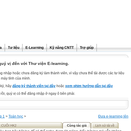
ra
Tư liệu
E-Learning
Kỹ năng CNTT
Trợ giúp
ý vị đến với Thư viện E-learning.
g nhập hoặc chưa đăng ký làm thành viên, vì vậy chưa thể tải được các tư liệu
 máy tính của mình.
ký, hãy
đăng ký thành viên tại đây
hoặc
xem phim hướng dẫn tại đây
rồi, quý vị có thể đăng nhập ở ngay ô bên phải.
p 1
>
Toán học
>
Đưa e-learning lên
2 CUỐI HK2
Cùng tác giả
Lịch sử tải về