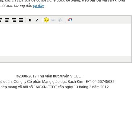
này, bạn hãy bật loa để có thể nghe được lời giảng. Nếu bật loa mà vẫn không
n mời xem hướng dẫn
tại đây
.
©2008-2017 Thư viện trực tuyến ViOLET
hủ quản: Công ty Cổ phần Mạng giáo dục Bạch Kim - ĐT: 04.66745632
phép mạng xã hội số 16/GXN-TTĐT cấp ngày 13 tháng 2 năm 2012