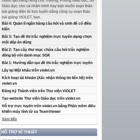
muốn tạo trang riêng cho Trường, Phòng Giáo dục, Sở
Giáo dục, cho cá nhân mình hay bạn muốn soạn thảo
bài giảng điện tử trực tuyến bằng công cụ soạn thảo
bài giảng ViOLET, bạn...
Bài 4: Quản lí ngân hàng câu hỏi và sinh đề có điều
kiện
Bài 3: Tạo đề thi trắc nghiệm trực tuyến dạng chọn
một đáp án đúng
Bài 2: Tạo cây thư mục chứa câu hỏi trắc nghiệm
đồng bộ với danh mục SGK
Bài 1: Hướng dẫn tạo đề thi trắc nghiệm trực tuyến
Lấy lại Mật khẩu trên violet.vn
Kích hoạt tài khoản (Xác nhận thông tin liên hệ) trên
violet.vn
Đăng ký Thành viên trên Thư viện ViOLET
Tạo website Thư viện Giáo dục trên violet.vn
Hỗ trợ trực tuyến trên violet.vn bằng Phần mềm điều
khiển máy tính từ xa TeamViewer
Xem tiếp
HỖ TRỢ KĨ THUẬT