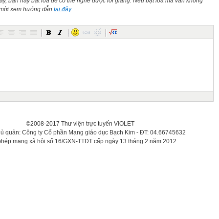
này, bạn hãy bật loa để có thể nghe được lời giảng. Nếu bật loa mà vẫn không
n mời xem hướng dẫn
tại đây
.
©2008-2017 Thư viện trực tuyến ViOLET
hủ quản: Công ty Cổ phần Mạng giáo dục Bạch Kim - ĐT: 04.66745632
phép mạng xã hội số 16/GXN-TTĐT cấp ngày 13 tháng 2 năm 2012