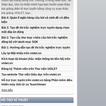
muốn tạo trang riêng cho Trường, Phòng Giáo dục, Sở
Giáo dục, cho cá nhân mình hay bạn muốn soạn thảo
bài giảng điện tử trực tuyến bằng công cụ soạn thảo
bài giảng ViOLET, bạn...
Bài 4: Quản lí ngân hàng câu hỏi và sinh đề có điều
kiện
Bài 3: Tạo đề thi trắc nghiệm trực tuyến dạng chọn
một đáp án đúng
Bài 2: Tạo cây thư mục chứa câu hỏi trắc nghiệm
đồng bộ với danh mục SGK
Bài 1: Hướng dẫn tạo đề thi trắc nghiệm trực tuyến
Lấy lại Mật khẩu trên violet.vn
Kích hoạt tài khoản (Xác nhận thông tin liên hệ) trên
violet.vn
Đăng ký Thành viên trên Thư viện ViOLET
Tạo website Thư viện Giáo dục trên violet.vn
Hỗ trợ trực tuyến trên violet.vn bằng Phần mềm điều
khiển máy tính từ xa TeamViewer
Xem tiếp
HỖ TRỢ KĨ THUẬT