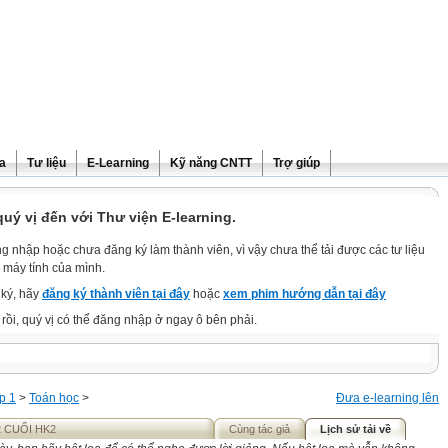
ra
Tư liệu
E-Learning
Kỹ năng CNTT
Trợ giúp
ý vị đến với Thư viện E-learning.
g nhập hoặc chưa đăng ký làm thành viên, vì vậy chưa thể tải được các tư liệu
 máy tính của mình.
ký, hãy
đăng ký thành viên tại đây
hoặc
xem phim hướng dẫn tại đây
rồi, quý vị có thể đăng nhập ở ngay ô bên phải.
p 1
>
Toán học
>
Đưa e-learning lên
2 CUỐI HK2
Cùng tác giả
Lịch sử tải về