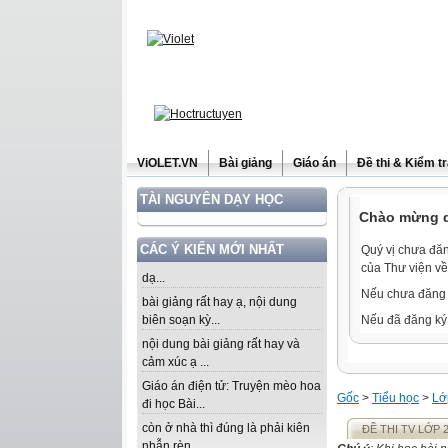
ViOLET.VN
Bài giảng
Giáo án
Đề thi & Kiểm t
TÀI NGUYÊN DẠY HỌC
Chào mừng qu
CÁC Ý KIẾN MỚI NHẤT
Quý vị chưa đăn
của Thư viện về
dạ...
Nếu chưa đăng 
bài giảng rất hay ạ, nội dung
biên soạn kỳ...
Nếu đã đăng ký 
nội dung bài giảng rất hay và
cảm xúc ạ ...
Giáo án điện tử: Truyện mèo hoa
Gốc
>
Tiểu học
>
Lớ
đi học Bài...
còn ở nhà thì đúng là phải kiên
ĐỀ THI TV LỚP 
nhẫn rèn...