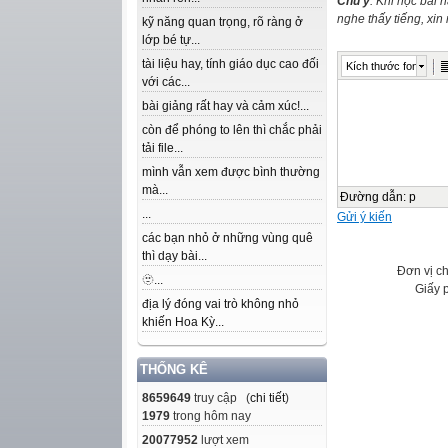
Chú ý
: Khi học bài 
nghe thấy tiếng, xi
kỹ năng quan trọng, rõ ràng ở
lớp bé tự...
tài liệu hay, tính giáo dục cao đối
Kích thước font
với các...
bài giảng rất hay và cảm xúc!...
còn để phóng to lên thì chắc phải
tải file...
mình vẫn xem được bình thường
mà...
Đường dẫn
:
p
...
Gửi ý kiến
các bạn nhỏ ở những vùng quê
thì dạy bài...
Đơn vị c
🫥...
Giấy 
địa lý đóng vai trò không nhỏ
khiến Hoa Kỳ...
THỐNG KÊ
8659649
truy cập (
chi tiết
)
1979
trong hôm nay
20077952
lượt xem