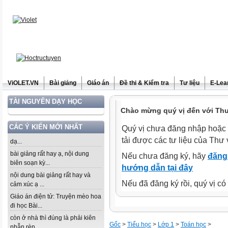
ViOLET.VN
Bài giảng
Giáo án
Đề thi & Kiểm tra
Tư liệu
E-Lea
TÀI NGUYÊN DẠY HỌC
Chào mừng quý vị đến với Thư 
CÁC Ý KIẾN MỚI NHẤT
Quý vị chưa đăng nhập hoặc 
tải được các tư liệu của Thư 
dạ...
bài giảng rất hay ạ, nội dung
Nếu chưa đăng ký, hãy
đăng 
biên soạn kỳ...
hướng dẫn tại đây
nội dung bài giảng rất hay và
Nếu đã đăng ký rồi, quý vị c
cảm xúc ạ ...
Giáo án điện tử: Truyện mèo hoa
đi học Bài...
còn ở nhà thì đúng là phải kiên
Gốc
>
Tiểu học
>
Lớp 1
>
Toán học
>
nhẫn rèn...