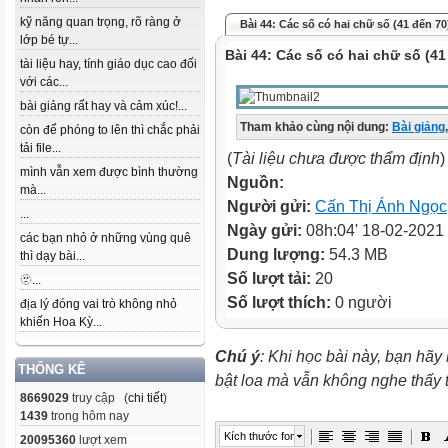
kỹ năng quan trọng, rõ ràng ở
Bài 44: Các số có hai chữ số (41 đến 70
lớp bé tự...
Bài 44: Các số có hai chữ số (41
tài liệu hay, tính giáo dục cao đối
với các...
bài giảng rất hay và cảm xúc!...
Tham khảo cùng nội dung:
Bài giảng
,
còn để phóng to lên thì chắc phải
tải file...
(
Tài liệu chưa được thẩm định
)
mình vẫn xem được bình thường
Nguồn:
mà...
Người gửi:
Cấn Thị Ánh Ngọc
...
Ngày gửi:
08h:04' 18-02-2021
các bạn nhỏ ở những vùng quê
Dung lượng:
54.3 MB
thì dạy bài...
Số lượt tải:
20
🫥...
Số lượt thích:
0 người
địa lý đóng vai trò không nhỏ
khiến Hoa Kỳ...
Chú ý
: Khi học bài này, bạn hãy
THỐNG KÊ
bật loa mà vẫn không nghe thấy
8669029
truy cập (
chi tiết
)
1439
trong hôm nay
Kích thước font
20095360
lượt xem