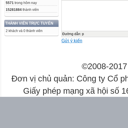
5571
trong hôm nay
15281884
thành viên
THÀNH VIÊN TRỰC TUYẾN
2 khách và 0 thành viên
Đường dẫn
:
p
Gửi ý kiến
©2008-2017 
Đơn vị chủ quản: Công ty Cổ p
Giấy phép mạng xã hội số 