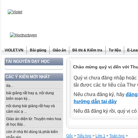
ViOLET.VN
Bài giảng
Giáo án
Đề thi & Kiểm tra
Tư liệu
E-Lea
TÀI NGUYÊN DẠY HỌC
Chào mừng quý vị đến với Thư 
CÁC Ý KIẾN MỚI NHẤT
Quý vị chưa đăng nhập hoặc 
tải được các tư liệu của Thư 
dạ...
bài giảng rất hay ạ, nội dung
Nếu chưa đăng ký, hãy
đăng 
biên soạn kỳ...
hướng dẫn tại đây
nội dung bài giảng rất hay và
Nếu đã đăng ký rồi, quý vị c
cảm xúc ạ ...
Giáo án điện tử: Truyện mèo hoa
đi học Bài...
còn ở nhà thì đúng là phải kiên
Gốc
>
Tiểu học
>
Lớp 1
>
Toán học
>
nhẫn rèn...