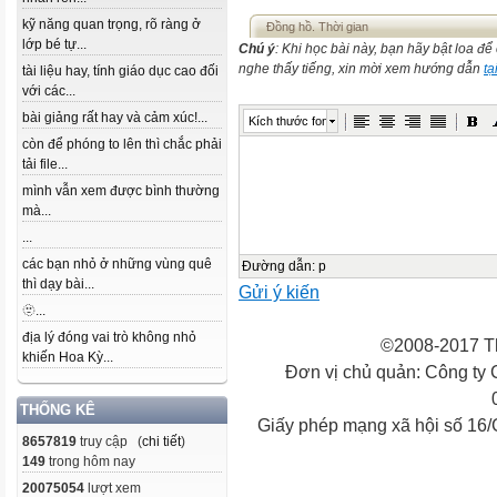
kỹ năng quan trọng, rõ ràng ở
Đồng hồ. Thời gian
lớp bé tự...
Chú ý
: Khi học bài này, bạn hãy bật loa đ
nghe thấy tiếng, xin mời xem hướng dẫn
tạ
tài liệu hay, tính giáo dục cao đối
với các...
bài giảng rất hay và cảm xúc!...
Kích thước font
còn để phóng to lên thì chắc phải
tải file...
mình vẫn xem được bình thường
mà...
...
các bạn nhỏ ở những vùng quê
Đường dẫn
:
p
thì dạy bài...
Gửi ý kiến
🫥...
địa lý đóng vai trò không nhỏ
©2008-2017 Th
khiến Hoa Kỳ...
Đơn vị chủ quản: Công ty
THỐNG KÊ
Giấy phép mạng xã hội số 16
8657819
truy cập (
chi tiết
)
149
trong hôm nay
20075054
lượt xem