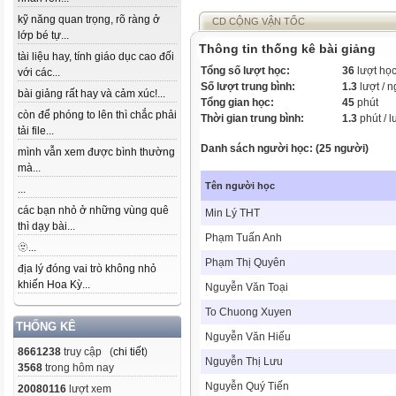
kỹ năng quan trọng, rõ ràng ở
CD CỘNG VẬN TỐC
lớp bé tự...
Thông tin thống kê bài giảng
tài liệu hay, tính giáo dục cao đối
Tổng số lượt học:
36
lượt họ
với các...
Số lượt trung bình:
1.3
lượt / 
bài giảng rất hay và cảm xúc!...
Tổng gian học:
45
phút
còn để phóng to lên thì chắc phải
Thời gian trung bình:
1.3
phút / l
tải file...
Danh sách người học: (25 người)
mình vẫn xem được bình thường
mà...
Tên người học
...
các bạn nhỏ ở những vùng quê
Min Lý THT
thì dạy bài...
Phạm Tuấn Anh
🫥...
Phạm Thị Quyên
địa lý đóng vai trò không nhỏ
khiến Hoa Kỳ...
Nguyễn Văn Toại
To Chuong Xuyen
THỐNG KÊ
Nguyễn Văn Hiếu
8661238
truy cập (
chi tiết
)
Nguyễn Thị Lưu
3568
trong hôm nay
Nguyễn Quý Tiến
20080116
lượt xem