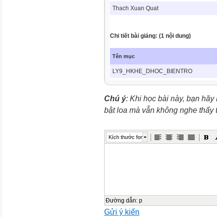
Thach Xuan Quat
Chi tiết bài giảng: (1 nội dung)
Tên mục
LY9_HKHE_DHOC_BIENTRO
Chú ý
: Khi học bài này, bạn hãy
bật loa mà vẫn không nghe thấy
Kích thước font
Đường dẫn
:
p
Gửi ý kiến