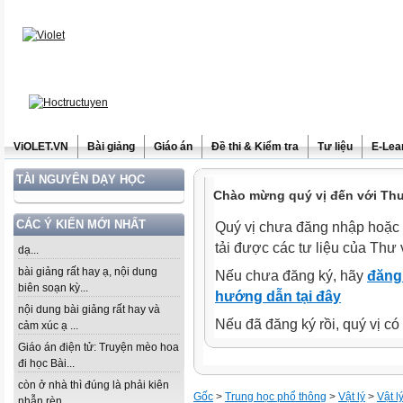
ViOLET.VN
Bài giảng
Giáo án
Đề thi & Kiểm tra
Tư liệu
E-Lea
TÀI NGUYÊN DẠY HỌC
Chào mừng quý vị đến với Thư 
CÁC Ý KIẾN MỚI NHẤT
Quý vị chưa đăng nhập hoặc 
tải được các tư liệu của Thư 
dạ...
bài giảng rất hay ạ, nội dung
Nếu chưa đăng ký, hãy
đăng 
biên soạn kỳ...
hướng dẫn tại đây
nội dung bài giảng rất hay và
Nếu đã đăng ký rồi, quý vị c
cảm xúc ạ ...
Giáo án điện tử: Truyện mèo hoa
đi học Bài...
còn ở nhà thì đúng là phải kiên
Gốc
>
Trung học phổ thông
>
Vật lý
>
Vật l
nhẫn rèn...