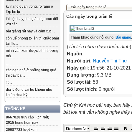
kỹ năng quan trọng, rõ ràng ở
Các ngày trong tuần lễ
lớp bé tự...
Các ngày trong tuần lễ
tài liệu hay, tính giáo dục cao đối
với các...
bài giảng rất hay và cảm xúc!...
Tham khảo cùng nội dung:
Bài giảng
,
còn để phóng to lên thì chắc phải
tải file...
(
Tài liệu chưa được thẩm định
)
mình vẫn xem được bình thường
Nguồn:
mà...
Người gửi:
Nguyễn Thị Thư
...
Ngày gửi:
19h:56' 21-10-2021
các bạn nhỏ ở những vùng quê
Dung lượng:
9.3 MB
thì dạy bài...
Số lượt tải:
53
🫥...
Số lượt thích:
0 người
địa lý đóng vai trò không nhỏ
khiến Hoa Kỳ...
Chú ý
: Khi học bài này, bạn hãy
THỐNG KÊ
bật loa mà vẫn không nghe thấy
8667028
truy cập (
chi tiết
)
2015
trong hôm nay
Kích thước font
20087723
lượt xem