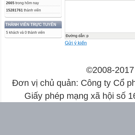
2665
trong hôm nay
15281761
thành viên
THÀNH VIÊN TRỰC TUYẾN
5 khách và 0 thành viên
Đường dẫn
:
p
Gửi ý kiến
©2008-2017 
Đơn vị chủ quản: Công ty Cổ p
Giấy phép mạng xã hội số 