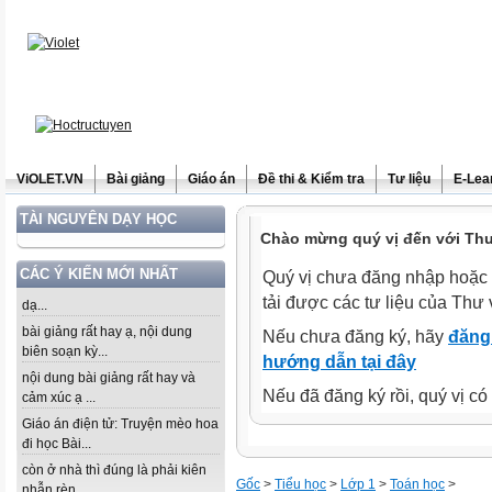
ViOLET.VN
Bài giảng
Giáo án
Đề thi & Kiểm tra
Tư liệu
E-Lea
TÀI NGUYÊN DẠY HỌC
Chào mừng quý vị đến với Thư 
CÁC Ý KIẾN MỚI NHẤT
Quý vị chưa đăng nhập hoặc 
tải được các tư liệu của Thư 
dạ...
bài giảng rất hay ạ, nội dung
Nếu chưa đăng ký, hãy
đăng 
biên soạn kỳ...
hướng dẫn tại đây
nội dung bài giảng rất hay và
Nếu đã đăng ký rồi, quý vị c
cảm xúc ạ ...
Giáo án điện tử: Truyện mèo hoa
đi học Bài...
còn ở nhà thì đúng là phải kiên
Gốc
>
Tiểu học
>
Lớp 1
>
Toán học
>
nhẫn rèn...