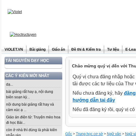
ViOLET.VN
Bài giảng
Giáo án
Đề thi & Kiểm tra
Tư liệu
E-Lea
TÀI NGUYÊN DẠY HỌC
Chào mừng quý vị đến với Thư 
CÁC Ý KIẾN MỚI NHẤT
Quý vị chưa đăng nhập hoặc 
tải được các tư liệu của Thư 
dạ...
bài giảng rất hay ạ, nội dung
Nếu chưa đăng ký, hãy
đăng 
biên soạn kỳ...
hướng dẫn tại đây
nội dung bài giảng rất hay và
Nếu đã đăng ký rồi, quý vị c
cảm xúc ạ ...
Giáo án điện tử: Truyện mèo hoa
đi học Bài...
còn ở nhà thì đúng là phải kiên
Gốc
>
Trung học cơ sở
>
Ngữ văn
>
Ngữ v
nhẫn rèn...