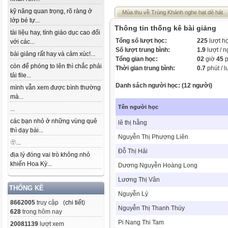
kỹ năng quan trọng, rõ ràng ở
Mùa thu về Trùng Khánh nghe hạt dẻ hát
lớp bé tự...
Thông tin thống kê bài giảng
tài liệu hay, tính giáo dục cao đối
Tổng số lượt học:
225
lượt h
với các...
Số lượt trung bình:
1.9
lượt / 
bài giảng rất hay và cảm xúc!...
Tổng gian học:
02
giờ
45
p
còn để phóng to lên thì chắc phải
Thời gian trung bình:
0.7
phút / l
tải file...
Danh sách người học: (12 người)
mình vẫn xem được bình thường
mà...
Tên người học
...
các bạn nhỏ ở những vùng quê
lê thị hằng
thì dạy bài...
Nguyễn Thị Phượng Liên
🫥...
Đỗ Thị Hải
địa lý đóng vai trò không nhỏ
khiến Hoa Kỳ...
Dương Nguyễn Hoàng Long
­Lương Thị Vân
THỐNG KÊ
Nguyễn Lý
8662005
truy cập (
chi tiết
)
Nguyễn Thị Thanh Thúy
628
trong hôm nay
Pi Nang Thi Tam
20081139
lượt xem