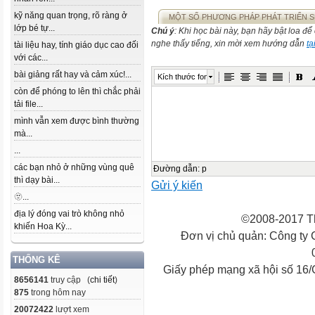
kỹ năng quan trọng, rõ ràng ở
MỘT SỐ PHƯƠNG PHÁP PHÁT TRIỂN SỨ
lớp bé tự...
Chú ý
: Khi học bài này, bạn hãy bật loa đ
nghe thấy tiếng, xin mời xem hướng dẫn
tạ
tài liệu hay, tính giáo dục cao đối
với các...
bài giảng rất hay và cảm xúc!...
Kích thước font
còn để phóng to lên thì chắc phải
tải file...
mình vẫn xem được bình thường
mà...
...
các bạn nhỏ ở những vùng quê
Đường dẫn
:
p
thì dạy bài...
Gửi ý kiến
🫥...
địa lý đóng vai trò không nhỏ
©2008-2017 Th
khiến Hoa Kỳ...
Đơn vị chủ quản: Công ty
THỐNG KÊ
Giấy phép mạng xã hội số 16
8656141
truy cập (
chi tiết
)
875
trong hôm nay
20072422
lượt xem