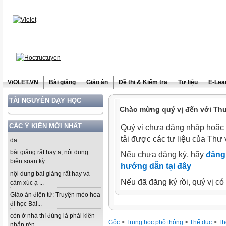
ViOLET.VN
Bài giảng
Giáo án
Đề thi & Kiểm tra
Tư liệu
E-Lea
TÀI NGUYÊN DẠY HỌC
Chào mừng quý vị đến với Thư 
CÁC Ý KIẾN MỚI NHẤT
Quý vị chưa đăng nhập hoặc 
tải được các tư liệu của Thư 
dạ...
bài giảng rất hay ạ, nội dung
Nếu chưa đăng ký, hãy
đăng 
biên soạn kỳ...
hướng dẫn tại đây
nội dung bài giảng rất hay và
Nếu đã đăng ký rồi, quý vị c
cảm xúc ạ ...
Giáo án điện tử: Truyện mèo hoa
đi học Bài...
còn ở nhà thì đúng là phải kiên
Gốc
>
Trung học phổ thông
>
Thể dục
>
Th
nhẫn rèn...