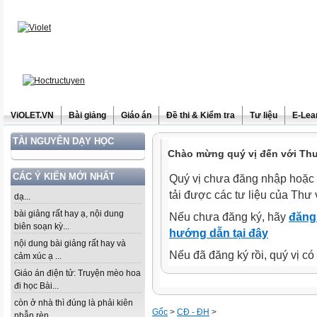
ViOLET.VN
Bài giảng
Giáo án
Đề thi & Kiểm tra
Tư liệu
E-Lea
TÀI NGUYÊN DẠY HỌC
Chào mừng quý vị đến với Thư 
CÁC Ý KIẾN MỚI NHẤT
Quý vị chưa đăng nhập hoặc 
tải được các tư liệu của Thư 
dạ...
bài giảng rất hay ạ, nội dung
Nếu chưa đăng ký, hãy
đăng 
biên soạn kỳ...
hướng dẫn tại đây
nội dung bài giảng rất hay và
Nếu đã đăng ký rồi, quý vị c
cảm xúc ạ ...
Giáo án điện tử: Truyện mèo hoa
đi học Bài...
còn ở nhà thì đúng là phải kiên
Gốc
>
CĐ - ĐH
>
nhẫn rèn...