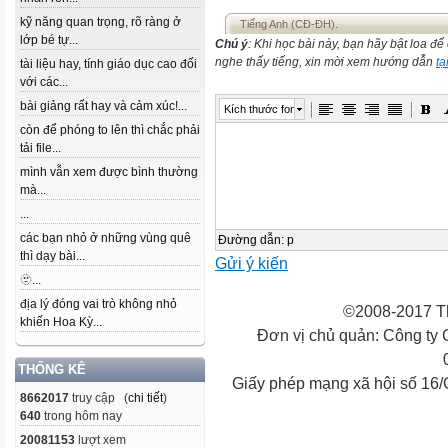
kỹ năng quan trọng, rõ ràng ở
Tiếng Anh (CĐ-ĐH).
lớp bé tự...
Chú ý
: Khi học bài này, bạn hãy bật loa đ
nghe thấy tiếng, xin mời xem hướng dẫn
tạ
tài liệu hay, tính giáo dục cao đối
với các...
bài giảng rất hay và cảm xúc!...
Kích thước font
còn để phóng to lên thì chắc phải
tải file...
mình vẫn xem được bình thường
mà...
...
các bạn nhỏ ở những vùng quê
Đường dẫn
:
p
thì dạy bài...
Gửi ý kiến
🫥...
địa lý đóng vai trò không nhỏ
©2008-2017 Th
khiến Hoa Kỳ...
Đơn vị chủ quản: Công ty
THỐNG KÊ
Giấy phép mạng xã hội số 16
8662017
truy cập (
chi tiết
)
640
trong hôm nay
20081153
lượt xem