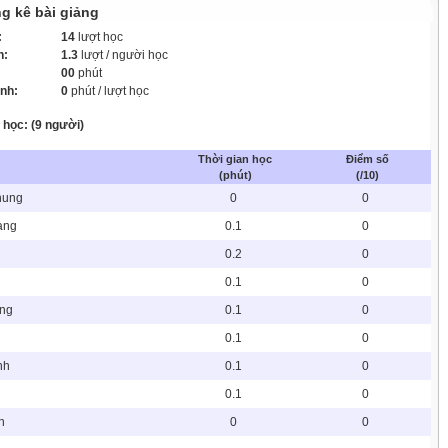
g kê bài giảng
:
14
lượt học
h:
1.3
lượt / người học
00
phút
ình:
0
phút / lượt học
học: (9 người)
Thời gian học
Điểm số
(phút)
(/10)
hung
0
0
àng
0.1
0
0.2
0
0.1
0
ơng
0.1
0
0.1
0
nh
0.1
0
0.1
0
h
0
0