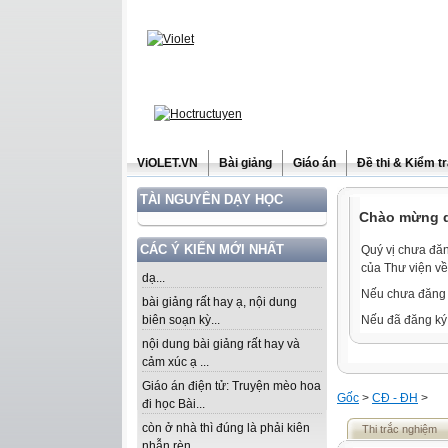
ViOLET.VN
Bài giảng
Giáo án
Đề thi & Kiểm t
TÀI NGUYÊN DẠY HỌC
Chào mừng qu
CÁC Ý KIẾN MỚI NHẤT
Quý vị chưa đăn
của Thư viện về
dạ...
Nếu chưa đăng 
bài giảng rất hay ạ, nội dung
biên soạn kỳ...
Nếu đã đăng ký 
nội dung bài giảng rất hay và
cảm xúc ạ ...
Giáo án điện tử: Truyện mèo hoa
Gốc
>
CĐ - ĐH
>
đi học Bài...
còn ở nhà thì đúng là phải kiên
Thi trắc nghiệm
nhẫn rèn...