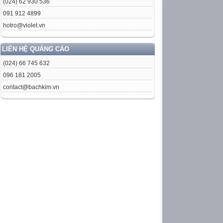
(024) 62 930 536
091 912 4899
hotro@violet.vn
LIÊN HỆ QUẢNG CÁO
(024) 66 745 632
096 181 2005
contact@bachkim.vn