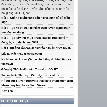
muốn tạo trang riêng cho Trường, Phòng Giáo dục, Sở
Giáo dục, cho cá nhân mình hay bạn muốn soạn thảo
bài giảng điện tử trực tuyến bằng công cụ soạn thảo
bài giảng ViOLET, bạn...
Bài 4: Quản lí ngân hàng câu hỏi và sinh đề có điều
kiện
Bài 3: Tạo đề thi trắc nghiệm trực tuyến dạng chọn
một đáp án đúng
Bài 2: Tạo cây thư mục chứa câu hỏi trắc nghiệm
đồng bộ với danh mục SGK
Bài 1: Hướng dẫn tạo đề thi trắc nghiệm trực tuyến
Lấy lại Mật khẩu trên violet.vn
Kích hoạt tài khoản (Xác nhận thông tin liên hệ) trên
violet.vn
Đăng ký Thành viên trên Thư viện ViOLET
Tạo website Thư viện Giáo dục trên violet.vn
Hỗ trợ trực tuyến trên violet.vn bằng Phần mềm điều
khiển máy tính từ xa TeamViewer
Xem tiếp
HỖ TRỢ KĨ THUẬT