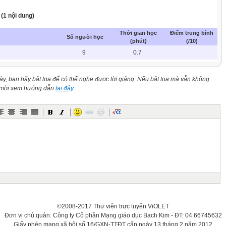
: (1 nội dung)
Thời gian học
Điểm trung bình
Số người học
(phút)
(/10)
9
0.7
này, bạn hãy bật loa để có thể nghe được lời giảng. Nếu bật loa mà vẫn không
n mời xem hướng dẫn
tại đây
.
©2008-2017 Thư viện trực tuyến ViOLET
Đơn vị chủ quản: Công ty Cổ phần Mạng giáo dục Bạch Kim - ĐT: 04.66745632
Giấy phép mạng xã hội số 16/GXN-TTĐT cấp ngày 13 tháng 2 năm 2012