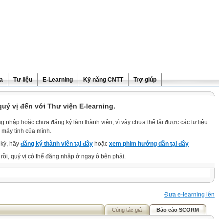
ra
Tư liệu
E-Learning
Kỹ năng CNTT
Trợ giúp
ý vị đến với Thư viện E-learning.
g nhập hoặc chưa đăng ký làm thành viên, vì vậy chưa thể tải được các tư liệu
 máy tính của mình.
ký, hãy
đăng ký thành viên tại đây
hoặc
xem phim hướng dẫn tại đây
rồi, quý vị có thể đăng nhập ở ngay ô bên phải.
Đưa e-learning lên
Cùng tác giả
Báo cáo SCORM