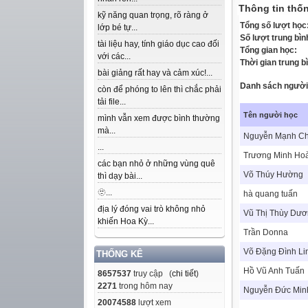
Thông tin thốn
kỹ năng quan trọng, rõ ràng ở
Tổng số lượt học
lớp bé tự...
Số lượt trung bìn
tài liệu hay, tính giáo dục cao đối
Tổng gian học:
với các...
Thời gian trung b
bài giảng rất hay và cảm xúc!...
Danh sách người 
còn để phóng to lên thì chắc phải
tải file...
Tên người học
mình vẫn xem được bình thường
mà...
Nguyễn Mạnh C
...
Trương Minh Ho
các bạn nhỏ ở những vùng quê
Võ Thúy Hường
thì dạy bài...
🫥...
hà quang tuấn
địa lý đóng vai trò không nhỏ
Vũ Thị Thùy Dư
khiến Hoa Kỳ...
Trần Donna
Võ Đặng Đình Li
THỐNG KÊ
Hồ Vũ Anh Tuấn
8657537
truy cập (
chi tiết
)
2271
trong hôm nay
Nguyễn Đức Min
20074588
lượt xem