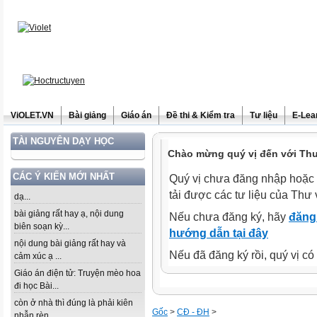
ViOLET.VN
Bài giảng
Giáo án
Đề thi & Kiểm tra
Tư liệu
E-Lea
TÀI NGUYÊN DẠY HỌC
Chào mừng quý vị đến với Thư 
CÁC Ý KIẾN MỚI NHẤT
Quý vị chưa đăng nhập hoặc 
tải được các tư liệu của Thư 
dạ...
bài giảng rất hay ạ, nội dung
Nếu chưa đăng ký, hãy
đăng 
biên soạn kỳ...
hướng dẫn tại đây
nội dung bài giảng rất hay và
Nếu đã đăng ký rồi, quý vị c
cảm xúc ạ ...
Giáo án điện tử: Truyện mèo hoa
đi học Bài...
còn ở nhà thì đúng là phải kiên
Gốc
>
CĐ - ĐH
>
nhẫn rèn...