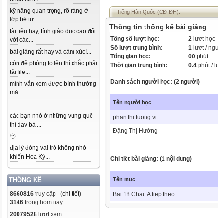
kỹ năng quan trọng, rõ ràng ở
Tiếng Hàn Quốc (CĐ-ĐH).
lớp bé tự...
Thông tin thống kê bài giảng
tài liệu hay, tính giáo dục cao đối
Tổng số lượt học:
2
lượt học
với các...
Số lượt trung bình:
1
lượt / ng
bài giảng rất hay và cảm xúc!...
Tổng gian học:
00
phút
còn để phóng to lên thì chắc phải
Thời gian trung bình:
0.4
phút / l
tải file...
Danh sách người học: (2 người)
mình vẫn xem được bình thường
mà...
Tên người học
...
các bạn nhỏ ở những vùng quê
phan thi tuong vi
thì dạy bài...
Đặng Thị Hường
🫥...
địa lý đóng vai trò không nhỏ
khiến Hoa Kỳ...
Chi tiết bài giảng: (1 nội dung)
Tên mục
THỐNG KÊ
8660816
truy cập (
chi tiết
)
Bai 18 Chau A tiep theo
3146
trong hôm nay
20079528
lượt xem