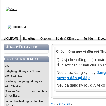
ViOLET.VN
Bài giảng
Giáo án
Đề thi & Kiểm tra
Tư liệu
E-Lea
TÀI NGUYÊN DẠY HỌC
Chào mừng quý vị đến với Thư 
CÁC Ý KIẾN MỚI NHẤT
Quý vị chưa đăng nhập hoặc 
tải được các tư liệu của Thư 
dạ...
bài giảng rất hay ạ, nội dung
Nếu chưa đăng ký, hãy
đăng 
biên soạn kỳ...
hướng dẫn tại đây
nội dung bài giảng rất hay và
Nếu đã đăng ký rồi, quý vị c
cảm xúc ạ ...
Giáo án điện tử: Truyện mèo hoa
đi học Bài...
còn ở nhà thì đúng là phải kiên
Gốc
>
CĐ - ĐH
>
nhẫn rèn...