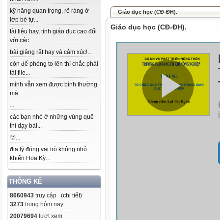
kỹ năng quan trọng, rõ ràng ở
Giáo dục học (CĐ-ĐH).
lớp bé tự...
Giáo dục học (CĐ-ĐH).
tài liệu hay, tính giáo dục cao đối
với các...
bài giảng rất hay và cảm xúc!...
còn để phóng to lên thì chắc phải
tải file...
mình vẫn xem được bình thường
mà...
...
các bạn nhỏ ở những vùng quê
thì dạy bài...
🫥...
địa lý đóng vai trò không nhỏ
khiến Hoa Kỳ...
THỐNG KÊ
8660943
truy cập (
chi tiết
)
3273
trong hôm nay
20079694
lượt xem