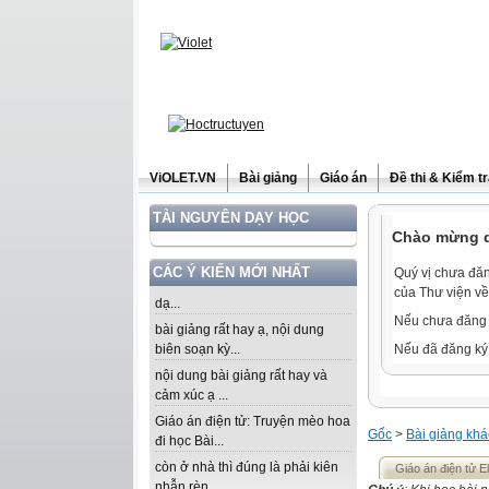
ViOLET.VN
Bài giảng
Giáo án
Đề thi & Kiểm t
TÀI NGUYÊN DẠY HỌC
Chào mừng qu
CÁC Ý KIẾN MỚI NHẤT
Quý vị chưa đăn
của Thư viện về
dạ...
Nếu chưa đăng 
bài giảng rất hay ạ, nội dung
biên soạn kỳ...
Nếu đã đăng ký 
nội dung bài giảng rất hay và
cảm xúc ạ ...
Giáo án điện tử: Truyện mèo hoa
Gốc
>
Bài giảng khá
đi học Bài...
còn ở nhà thì đúng là phải kiên
Giáo án điện tử 
nhẫn rèn...