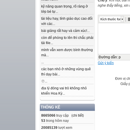
Chú ý
: Khi học bài 
nghe thấy tiếng, xi
kỹ năng quan trọng, rõ ràng ở
lớp bé tự...
tài liệu hay, tính giáo dục cao đối
Kích thước font
với các...
bài giảng rất hay và cảm xúc!...
còn để phóng to lên thì chắc phải
tải file...
mình vẫn xem được bình thường
mà...
Đường dẫn
:
p
...
Gửi ý kiến
các bạn nhỏ ở những vùng quê
thì dạy bài...
Đơn vị c
🫥...
Giấy 
địa lý đóng vai trò không nhỏ
khiến Hoa Kỳ...
THỐNG KÊ
8665066
truy cập (
chi tiết
)
53
trong hôm nay
20085139
lượt xem