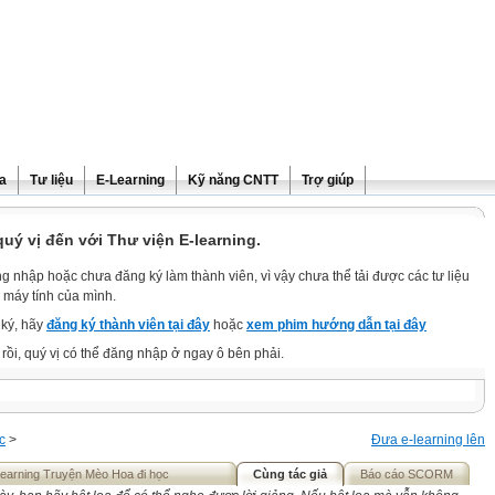
ra
Tư liệu
E-Learning
Kỹ năng CNTT
Trợ giúp
ý vị đến với Thư viện E-learning.
g nhập hoặc chưa đăng ký làm thành viên, vì vậy chưa thể tải được các tư liệu
 máy tính của mình.
ký, hãy
đăng ký thành viên tại đây
hoặc
xem phim hướng dẫn tại đây
rồi, quý vị có thể đăng nhập ở ngay ô bên phải.
c
>
Đưa e-learning lên
Elearning Truyện Mèo Hoa đi học
Cùng tác giả
Báo cáo SCORM