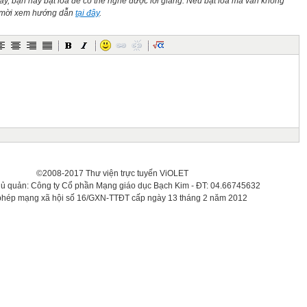
này, bạn hãy bật loa để có thể nghe được lời giảng. Nếu bật loa mà vẫn không
n mời xem hướng dẫn
tại đây
.
©2008-2017 Thư viện trực tuyến ViOLET
hủ quản: Công ty Cổ phần Mạng giáo dục Bạch Kim - ĐT: 04.66745632
phép mạng xã hội số 16/GXN-TTĐT cấp ngày 13 tháng 2 năm 2012