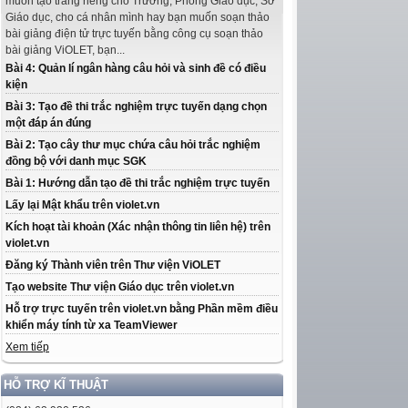
muốn tạo trang riêng cho Trường, Phòng Giáo dục, Sở
Giáo dục, cho cá nhân mình hay bạn muốn soạn thảo
bài giảng điện tử trực tuyến bằng công cụ soạn thảo
bài giảng ViOLET, bạn...
Bài 4: Quản lí ngân hàng câu hỏi và sinh đề có điều
kiện
Bài 3: Tạo đề thi trắc nghiệm trực tuyến dạng chọn
một đáp án đúng
Bài 2: Tạo cây thư mục chứa câu hỏi trắc nghiệm
đồng bộ với danh mục SGK
Bài 1: Hướng dẫn tạo đề thi trắc nghiệm trực tuyến
Lấy lại Mật khẩu trên violet.vn
Kích hoạt tài khoản (Xác nhận thông tin liên hệ) trên
violet.vn
Đăng ký Thành viên trên Thư viện ViOLET
Tạo website Thư viện Giáo dục trên violet.vn
Hỗ trợ trực tuyến trên violet.vn bằng Phần mềm điều
khiển máy tính từ xa TeamViewer
Xem tiếp
HỖ TRỢ KĨ THUẬT