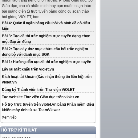
muốn tạo trang riêng cho Trường, Phòng Giáo dục, Sở
Giáo dục, cho cá nhân mình hay bạn muốn soạn thảo
bài giảng điện tử trực tuyến bằng công cụ soạn thảo
bài giảng ViOLET, bạn...
Bài 4: Quản lí ngân hàng câu hỏi và sinh đề có điều
kiện
Bài 3: Tạo đề thi trắc nghiệm trực tuyến dạng chọn
một đáp án đúng
Bài 2: Tạo cây thư mục chứa câu hỏi trắc nghiệm
đồng bộ với danh mục SGK
Bài 1: Hướng dẫn tạo đề thi trắc nghiệm trực tuyến
Lấy lại Mật khẩu trên violet.vn
Kích hoạt tài khoản (Xác nhận thông tin liên hệ) trên
violet.vn
Đăng ký Thành viên trên Thư viện ViOLET
Tạo website Thư viện Giáo dục trên violet.vn
Hỗ trợ trực tuyến trên violet.vn bằng Phần mềm điều
khiển máy tính từ xa TeamViewer
Xem tiếp
HỖ TRỢ KĨ THUẬT