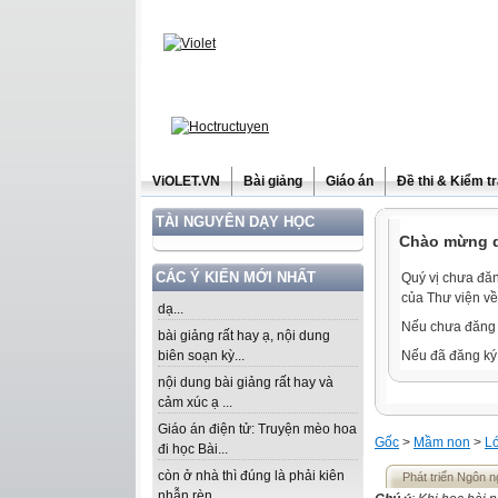
ViOLET.VN
Bài giảng
Giáo án
Đề thi & Kiểm t
TÀI NGUYÊN DẠY HỌC
Chào mừng qu
CÁC Ý KIẾN MỚI NHẤT
Quý vị chưa đăn
của Thư viện về
dạ...
Nếu chưa đăng 
bài giảng rất hay ạ, nội dung
biên soạn kỳ...
Nếu đã đăng ký 
nội dung bài giảng rất hay và
cảm xúc ạ ...
Giáo án điện tử: Truyện mèo hoa
Gốc
>
Mầm non
>
Lớ
đi học Bài...
còn ở nhà thì đúng là phải kiên
Phát triển Ngôn ng
nhẫn rèn...