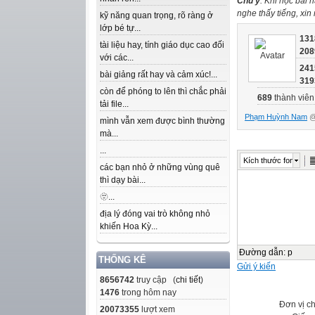
Chú ý
: Khi học bài 
nghe thấy tiếng, xi
kỹ năng quan trọng, rõ ràng ở
lớp bé tự...
131
tài liệu hay, tính giáo dục cao đối
208
với các...
241
bài giảng rất hay và cảm xúc!...
319
còn để phóng to lên thì chắc phải
689
thành viên
tải file...
Phạm Huỳnh Nam
@
mình vẫn xem được bình thường
mà...
...
Kích thước font
các bạn nhỏ ở những vùng quê
thì dạy bài...
🫥...
địa lý đóng vai trò không nhỏ
khiến Hoa Kỳ...
Đường dẫn
:
p
THỐNG KÊ
Gửi ý kiến
8656742
truy cập (
chi tiết
)
1476
trong hôm nay
Đơn vị c
20073355
lượt xem