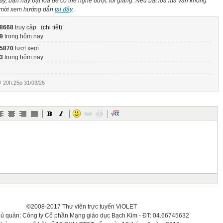
này, bạn hãy bật loa để có thể nghe được lời giảng. Nếu bật loa mà vẫn không
n mời xem hướng dẫn
tại đây
.
8668
truy cập (
chi tiết
)
9
trong hôm nay
5870
lượt xem
3
trong hôm nay
 20h:25p 31/03/26
©2008-2017 Thư viện trực tuyến ViOLET
hủ quản: Công ty Cổ phần Mạng giáo dục Bạch Kim - ĐT: 04.66745632