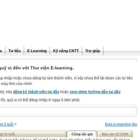
ra
Tư liệu
E-Learning
Kỹ năng CNTT
Trợ giúp
ý vị đến với Thư viện E-learning.
g nhập hoặc chưa đăng ký làm thành viên, vì vậy chưa thể tải được các tư liệu
 máy tính của mình.
ký, hãy
đăng ký thành viên tại đây
hoặc
xem phim hướng dẫn tại đây
rồi, quý vị có thể đăng nhập ở ngay ô bên phải.
p 5 tuổi
>
Đưa e-learning lên
ữ (5 tuổi).
Cùng tác giả
Báo cáo SCORM