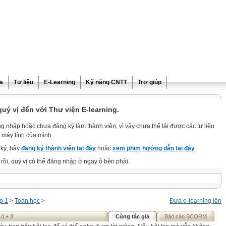
ra
Tư liệu
E-Learning
Kỹ năng CNTT
Trợ giúp
ý vị đến với Thư viện E-learning.
g nhập hoặc chưa đăng ký làm thành viên, vì vậy chưa thể tải được các tư liệu
 máy tính của mình.
ký, hãy
đăng ký thành viên tại đây
hoặc
xem phim hướng dẫn tại đây
rồi, quý vị có thể đăng nhập ở ngay ô bên phải.
p 1
>
Toán học
>
Đưa e-learning lên
4 + 3
Cùng tác giả
Báo cáo SCORM