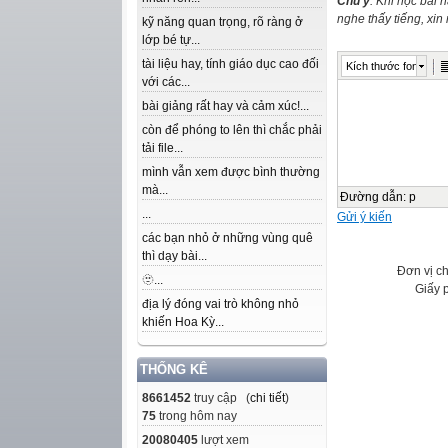
Chú ý
: Khi học bài 
nghe thấy tiếng, xi
kỹ năng quan trọng, rõ ràng ở
lớp bé tự...
tài liệu hay, tính giáo dục cao đối
Kích thước font
với các...
bài giảng rất hay và cảm xúc!...
còn để phóng to lên thì chắc phải
tải file...
mình vẫn xem được bình thường
mà...
Đường dẫn
:
p
...
Gửi ý kiến
các bạn nhỏ ở những vùng quê
thì dạy bài...
Đơn vị c
🫥...
Giấy 
địa lý đóng vai trò không nhỏ
khiến Hoa Kỳ...
THỐNG KÊ
8661452
truy cập (
chi tiết
)
75
trong hôm nay
20080405
lượt xem