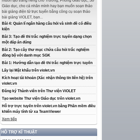
muốn tạo trang riêng cho Trường, Phòng Giáo dục, Sở
Giáo dục, cho cá nhân mình hay bạn muốn soạn thảo
bài giảng điện tử trực tuyến bằng công cụ soạn thảo
bài giảng ViOLET, bạn...
Bài 4: Quản lí ngân hàng câu hỏi và sinh đề có điều
kiện
Bài 3: Tạo đề thi trắc nghiệm trực tuyến dạng chọn
một đáp án đúng
Bài 2: Tạo cây thư mục chứa câu hỏi trắc nghiệm
đồng bộ với danh mục SGK
Bài 1: Hướng dẫn tạo đề thi trắc nghiệm trực tuyến
Lấy lại Mật khẩu trên violet.vn
Kích hoạt tài khoản (Xác nhận thông tin liên hệ) trên
violet.vn
Đăng ký Thành viên trên Thư viện ViOLET
Tạo website Thư viện Giáo dục trên violet.vn
Hỗ trợ trực tuyến trên violet.vn bằng Phần mềm điều
khiển máy tính từ xa TeamViewer
Xem tiếp
HỖ TRỢ KĨ THUẬT