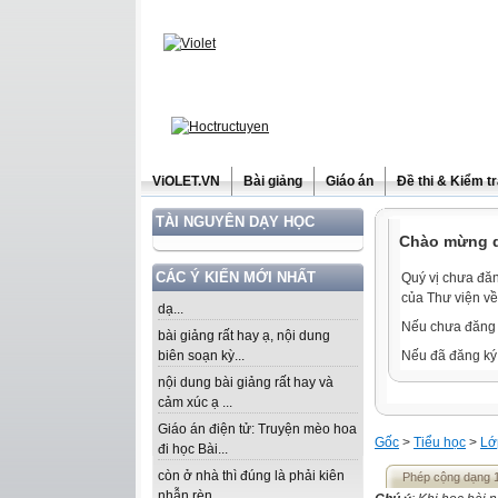
ViOLET.VN
Bài giảng
Giáo án
Đề thi & Kiểm t
TÀI NGUYÊN DẠY HỌC
Chào mừng qu
CÁC Ý KIẾN MỚI NHẤT
Quý vị chưa đăn
của Thư viện về
dạ...
Nếu chưa đăng 
bài giảng rất hay ạ, nội dung
biên soạn kỳ...
Nếu đã đăng ký 
nội dung bài giảng rất hay và
cảm xúc ạ ...
Giáo án điện tử: Truyện mèo hoa
Gốc
>
Tiểu học
>
Lớ
đi học Bài...
còn ở nhà thì đúng là phải kiên
Phép cộng dạng 1
nhẫn rèn...