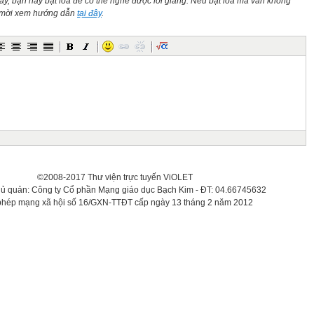
này, bạn hãy bật loa để có thể nghe được lời giảng. Nếu bật loa mà vẫn không
n mời xem hướng dẫn
tại đây
.
©2008-2017 Thư viện trực tuyến ViOLET
hủ quản: Công ty Cổ phần Mạng giáo dục Bạch Kim - ĐT: 04.66745632
phép mạng xã hội số 16/GXN-TTĐT cấp ngày 13 tháng 2 năm 2012