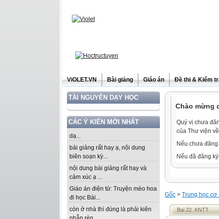
ViOLET.VN
Bài giảng
Giáo án
Đề thi & Kiểm t
TÀI NGUYÊN DẠY HỌC
Chào mừng qu
CÁC Ý KIẾN MỚI NHẤT
Quý vị chưa đăn
của Thư viện về
dạ...
Nếu chưa đăng 
bài giảng rất hay ạ, nội dung
biên soạn kỳ...
Nếu đã đăng ký 
nội dung bài giảng rất hay và
cảm xúc ạ ...
Giáo án điện tử: Truyện mèo hoa
Gốc
>
Trung học cơ
đi học Bài...
còn ở nhà thì đúng là phải kiên
Bai 22. KNTT
nhẫn rèn...