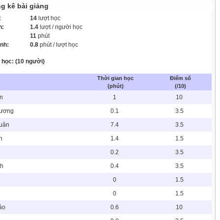
g kê bài giảng
:
14
lượt học
h:
1.4
lượt / người học
11
phút
ình:
0.8
phút / lượt học
học: (10 người)
Thời gian học
Điểm số
(phút)
(/10)
n
1
10
Dương
0.1
3.5
Xuân
7.4
3.5
n
1.4
1.5
0.2
3.5
nh
0.4
3.5
0
1.5
0
1.5
ảo
0.6
10