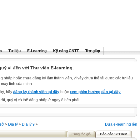
ra
Tư liệu
E-Learning
Kỹ năng CNTT
Trợ giúp
ý vị đến với Thư viện E-learning.
g nhập hoặc chưa đăng ký làm thành viên, vì vậy chưa thể tải được các tư liệu
 máy tính của mình.
ký, hãy
đăng ký thành viên tại đây
hoặc
xem phim hướng dẫn tại đây
rồi, quý vị có thể đăng nhập ở ngay ô bên phải.
 sở
>
Địa lý
>
Địa lý 9
>
Đưa e-learning lên
Cùng tác giả
Báo cáo SCORM