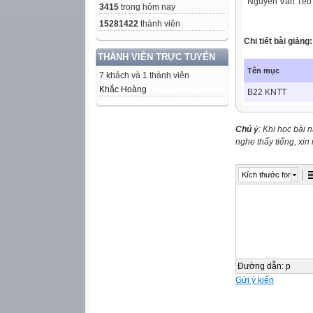
Nguyễn Văn Tèo
3415
trong hôm nay
15281422
thành viên
Chi tiết bài giảng
THÀNH VIÊN TRỰC TUYẾN
Tên mục
7 khách và 1 thành viên
Khắc Hoàng
B22 KNTT
Chú ý
: Khi học bài 
nghe thấy tiếng, xi
Kích thước font
Đường dẫn
:
p
Gửi ý kiến