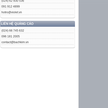
(024) 62 930 536
091 912 4899
hotro@violet.vn
LIÊN HỆ QUẢNG CÁO
(024) 66 745 632
096 181 2005
contact@bachkim.vn