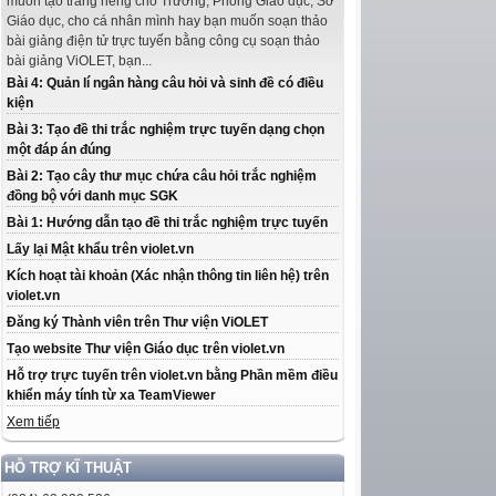
muốn tạo trang riêng cho Trường, Phòng Giáo dục, Sở
Giáo dục, cho cá nhân mình hay bạn muốn soạn thảo
bài giảng điện tử trực tuyến bằng công cụ soạn thảo
bài giảng ViOLET, bạn...
Bài 4: Quản lí ngân hàng câu hỏi và sinh đề có điều
kiện
Bài 3: Tạo đề thi trắc nghiệm trực tuyến dạng chọn
một đáp án đúng
Bài 2: Tạo cây thư mục chứa câu hỏi trắc nghiệm
đồng bộ với danh mục SGK
Bài 1: Hướng dẫn tạo đề thi trắc nghiệm trực tuyến
Lấy lại Mật khẩu trên violet.vn
Kích hoạt tài khoản (Xác nhận thông tin liên hệ) trên
violet.vn
Đăng ký Thành viên trên Thư viện ViOLET
Tạo website Thư viện Giáo dục trên violet.vn
Hỗ trợ trực tuyến trên violet.vn bằng Phần mềm điều
khiển máy tính từ xa TeamViewer
Xem tiếp
HỖ TRỢ KĨ THUẬT