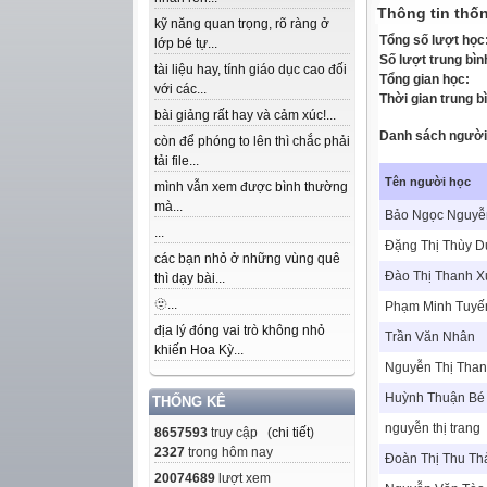
Thông tin thốn
kỹ năng quan trọng, rõ ràng ở
Tổng số lượt học
lớp bé tự...
Số lượt trung bìn
tài liệu hay, tính giáo dục cao đối
Tổng gian học:
với các...
Thời gian trung b
bài giảng rất hay và cảm xúc!...
Danh sách người 
còn để phóng to lên thì chắc phải
tải file...
Tên người học
mình vẫn xem được bình thường
mà...
Bảo Ngọc Nguyễ
...
Đặng Thị Thùy 
các bạn nhỏ ở những vùng quê
Đào Thị Thanh 
thì dạy bài...
🫥...
Phạm Minh Tuyế
địa lý đóng vai trò không nhỏ
Trần Văn Nhân
khiến Hoa Kỳ...
Nguyễn Thị Tha
Huỳnh Thuận Bé
THỐNG KÊ
nguyễn thị trang
8657593
truy cập (
chi tiết
)
2327
trong hôm nay
Đoàn Thị Thu Th
20074689
lượt xem