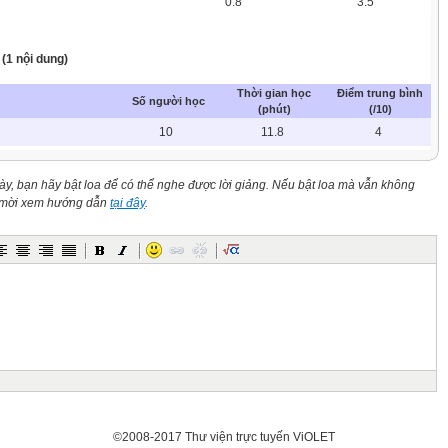
0.8
3.5
: (1 nội dung)
Thời gian học
Điểm trung bình
Số người học
(phút)
(/10)
10
11.8
4
này, bạn hãy bật loa để có thể nghe được lời giảng. Nếu bật loa mà vẫn không
n mời xem hướng dẫn
tại đây
.
©2008-2017 Thư viện trực tuyến ViOLET