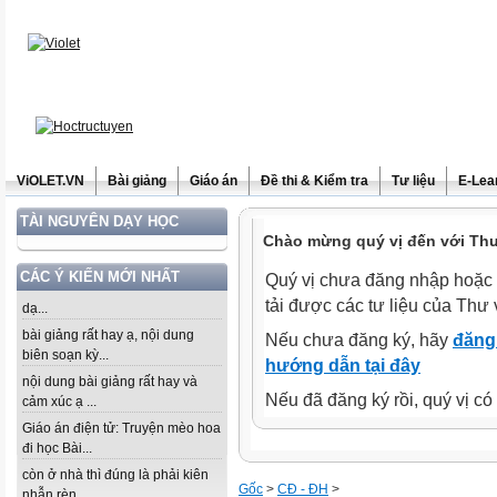
ViOLET.VN
Bài giảng
Giáo án
Đề thi & Kiểm tra
Tư liệu
E-Lea
TÀI NGUYÊN DẠY HỌC
Chào mừng quý vị đến với Thư 
CÁC Ý KIẾN MỚI NHẤT
Quý vị chưa đăng nhập hoặc 
tải được các tư liệu của Thư 
dạ...
bài giảng rất hay ạ, nội dung
Nếu chưa đăng ký, hãy
đăng 
biên soạn kỳ...
hướng dẫn tại đây
nội dung bài giảng rất hay và
Nếu đã đăng ký rồi, quý vị c
cảm xúc ạ ...
Giáo án điện tử: Truyện mèo hoa
đi học Bài...
còn ở nhà thì đúng là phải kiên
Gốc
>
CĐ - ĐH
>
nhẫn rèn...