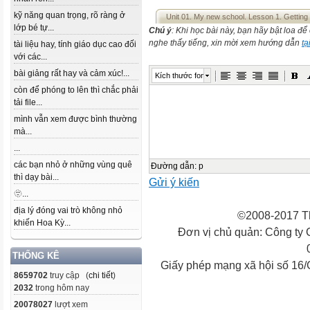
kỹ năng quan trọng, rõ ràng ở
Unit 01. My new school. Lesson 1. Getting 
lớp bé tự...
Chú ý
: Khi học bài này, bạn hãy bật loa đ
nghe thấy tiếng, xin mời xem hướng dẫn
tạ
tài liệu hay, tính giáo dục cao đối
với các...
bài giảng rất hay và cảm xúc!...
Kích thước font
còn để phóng to lên thì chắc phải
tải file...
mình vẫn xem được bình thường
mà...
...
các bạn nhỏ ở những vùng quê
Đường dẫn
:
p
thì dạy bài...
Gửi ý kiến
🫥...
địa lý đóng vai trò không nhỏ
©2008-2017 Th
khiến Hoa Kỳ...
Đơn vị chủ quản: Công ty
THỐNG KÊ
Giấy phép mạng xã hội số 16
8659702
truy cập (
chi tiết
)
2032
trong hôm nay
20078027
lượt xem