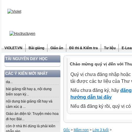
ViOLET.VN
Bài giảng
Giáo án
Đề thi & Kiểm tra
Tư liệu
E-Lea
TÀI NGUYÊN DẠY HỌC
Chào mừng quý vị đến với Thư 
CÁC Ý KIẾN MỚI NHẤT
Quý vị chưa đăng nhập hoặc 
tải được các tư liệu của Thư 
dạ...
bài giảng rất hay ạ, nội dung
Nếu chưa đăng ký, hãy
đăng 
biên soạn kỳ...
hướng dẫn tại đây
nội dung bài giảng rất hay và
Nếu đã đăng ký rồi, quý vị c
cảm xúc ạ ...
Giáo án điện tử: Truyện mèo hoa
đi học Bài...
còn ở nhà thì đúng là phải kiên
Gốc
>
Mầm non
>
Lớp 3 tuổi
>
nhẫn rèn...