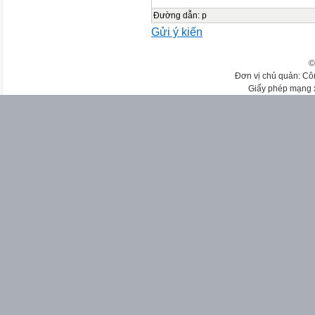
Đường dẫn
:
p
Gửi ý kiến
©
Đơn vị chủ quản: Cô
Giấy phép mạng 