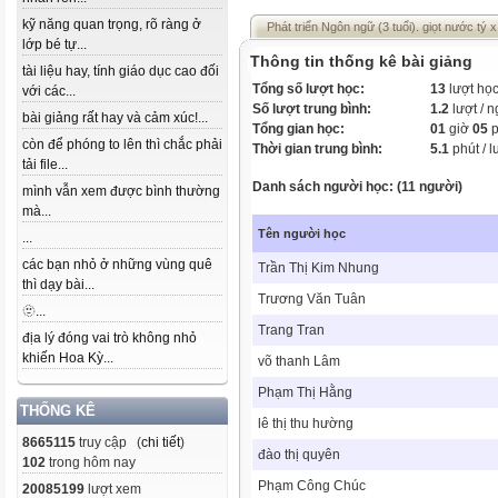
kỹ năng quan trọng, rõ ràng ở
Phát triển Ngôn ngữ (3 tuổi). giọt nước tý x
lớp bé tự...
Thông tin thống kê bài giảng
tài liệu hay, tính giáo dục cao đối
Tổng số lượt học:
13
lượt họ
với các...
Số lượt trung bình:
1.2
lượt / 
bài giảng rất hay và cảm xúc!...
Tổng gian học:
01
giờ
05
p
còn để phóng to lên thì chắc phải
Thời gian trung bình:
5.1
phút / l
tải file...
Danh sách người học: (11 người)
mình vẫn xem được bình thường
mà...
Tên người học
...
các bạn nhỏ ở những vùng quê
Trần Thị Kim Nhung
thì dạy bài...
Trương Văn Tuân
🫥...
Trang Tran
địa lý đóng vai trò không nhỏ
khiến Hoa Kỳ...
võ thanh Lâm
Phạm Thị Hằng
THỐNG KÊ
lê thị thu hường
8665115
truy cập (
chi tiết
)
đào thị quyên
102
trong hôm nay
Phạm Công Chúc
20085199
lượt xem