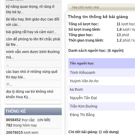
kỹ năng quan trọng, rõ ràng ở
Hai chữ nước nhà
lớp bé tự...
Thông tin thống kê bài giảng
tài liệu hay, tính giáo dục cao đối
Tổng số lượt học:
11
lượt học
với các...
Số lượt trung bình:
1.6
lượt / 
bài giảng rất hay và cảm xúc!...
Tổng gian học:
13
phút
còn để phóng to lên thì chắc phải
Thời gian trung bình:
1.2
phút / l
tải file...
Danh sách người học: (6 người)
mình vẫn xem được bình thường
mà...
Tên người học
...
các bạn nhỏ ở những vùng quê
Trịnh Kiềuoanh
thì dạy bài...
Huỳnh Văn An An
🫥...
ka thum
địa lý đóng vai trò không nhỏ
khiến Hoa Kỳ...
Nguyễn Tấn Đạt
Trần Kim Đường
THỐNG KÊ
Đặng Thị Bằng
8658452
truy cập (
chi tiết
)
782
trong hôm nay
Chi tiết bài giảng: (1 nội dung)
20076015
lượt xem