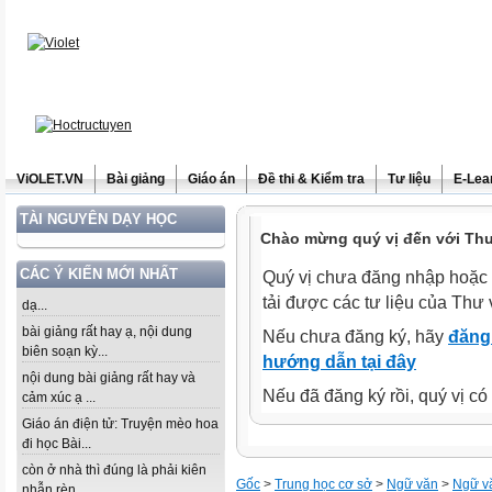
ViOLET.VN
Bài giảng
Giáo án
Đề thi & Kiểm tra
Tư liệu
E-Lea
TÀI NGUYÊN DẠY HỌC
Chào mừng quý vị đến với Thư 
CÁC Ý KIẾN MỚI NHẤT
Quý vị chưa đăng nhập hoặc 
tải được các tư liệu của Thư 
dạ...
bài giảng rất hay ạ, nội dung
Nếu chưa đăng ký, hãy
đăng 
biên soạn kỳ...
hướng dẫn tại đây
nội dung bài giảng rất hay và
Nếu đã đăng ký rồi, quý vị c
cảm xúc ạ ...
Giáo án điện tử: Truyện mèo hoa
đi học Bài...
còn ở nhà thì đúng là phải kiên
Gốc
>
Trung học cơ sở
>
Ngữ văn
>
Ngữ v
nhẫn rèn...