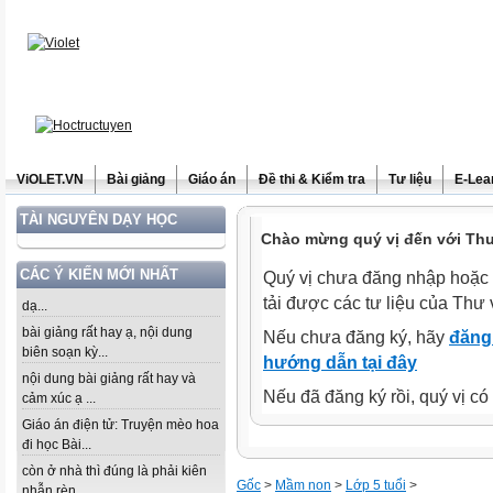
ViOLET.VN
Bài giảng
Giáo án
Đề thi & Kiểm tra
Tư liệu
E-Lea
TÀI NGUYÊN DẠY HỌC
Chào mừng quý vị đến với Thư 
CÁC Ý KIẾN MỚI NHẤT
Quý vị chưa đăng nhập hoặc 
tải được các tư liệu của Thư 
dạ...
bài giảng rất hay ạ, nội dung
Nếu chưa đăng ký, hãy
đăng 
biên soạn kỳ...
hướng dẫn tại đây
nội dung bài giảng rất hay và
Nếu đã đăng ký rồi, quý vị c
cảm xúc ạ ...
Giáo án điện tử: Truyện mèo hoa
đi học Bài...
còn ở nhà thì đúng là phải kiên
Gốc
>
Mầm non
>
Lớp 5 tuổi
>
nhẫn rèn...