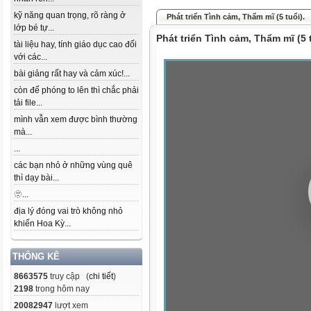
kỹ năng quan trọng, rõ ràng ở
Phát triển Tình cảm, Thẩm mĩ (5 tuổi).
lớp bé tự...
Phát triển Tình cảm, Thẩm mĩ (5 t
tài liệu hay, tính giáo dục cao đối
với các...
bài giảng rất hay và cảm xúc!...
còn để phóng to lên thì chắc phải
tải file...
mình vẫn xem được bình thường
mà...
...
các bạn nhỏ ở những vùng quê
thì dạy bài...
🫥...
địa lý đóng vai trò không nhỏ
khiến Hoa Kỳ...
THỐNG KÊ
8663575
truy cập (
chi tiết
)
2198
trong hôm nay
20082947
lượt xem