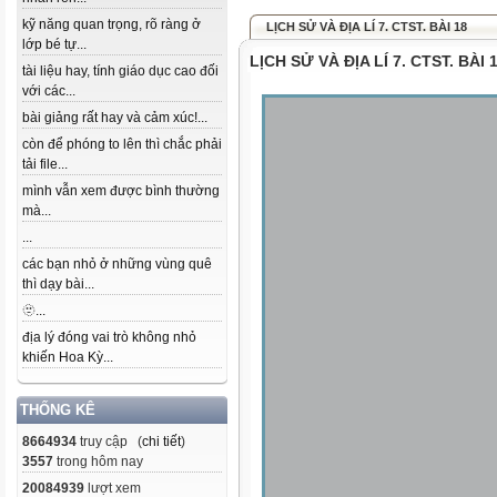
kỹ năng quan trọng, rõ ràng ở
LỊCH SỬ VÀ ĐỊA LÍ 7. CTST. BÀI 18
lớp bé tự...
LỊCH SỬ VÀ ĐỊA LÍ 7. CTST. BÀI 
tài liệu hay, tính giáo dục cao đối
với các...
bài giảng rất hay và cảm xúc!...
còn để phóng to lên thì chắc phải
tải file...
mình vẫn xem được bình thường
mà...
...
các bạn nhỏ ở những vùng quê
thì dạy bài...
🫥...
địa lý đóng vai trò không nhỏ
khiến Hoa Kỳ...
THỐNG KÊ
8664934
truy cập (
chi tiết
)
3557
trong hôm nay
20084939
lượt xem