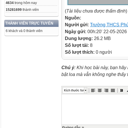
4634
trong hôm nay
15281699
thành viên
(
Tài liệu chưa được thẩm định
)
Nguồn:
THÀNH VIÊN TRỰC TUYẾN
Người gửi:
Trường THCS Phú
6 khách và 0 thành viên
Ngày gửi:
00h:20' 22-05-2026
Dung lượng:
26.2 MB
Số lượt tải:
8
Số lượt thích:
0 người
Chú ý
: Khi học bài này, bạn hãy
bật loa mà vẫn không nghe thấy
Kích thước font
Đường dẫn
:
p