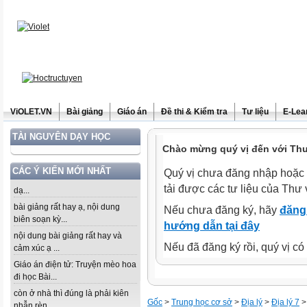
ViOLET.VN
Bài giảng
Giáo án
Đề thi & Kiểm tra
Tư liệu
E-Lea
TÀI NGUYÊN DẠY HỌC
Chào mừng quý vị đến với Thư 
CÁC Ý KIẾN MỚI NHẤT
Quý vị chưa đăng nhập hoặc 
tải được các tư liệu của Thư 
dạ...
bài giảng rất hay ạ, nội dung
Nếu chưa đăng ký, hãy
đăng 
biên soạn kỳ...
hướng dẫn tại đây
nội dung bài giảng rất hay và
Nếu đã đăng ký rồi, quý vị c
cảm xúc ạ ...
Giáo án điện tử: Truyện mèo hoa
đi học Bài...
còn ở nhà thì đúng là phải kiên
Gốc
>
Trung học cơ sở
>
Địa lý
>
Địa lý 7
>
nhẫn rèn...