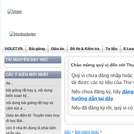
ViOLET.VN
Bài giảng
Giáo án
Đề thi & Kiểm tra
Tư liệu
E-Lea
TÀI NGUYÊN DẠY HỌC
Chào mừng quý vị đến với Thư 
CÁC Ý KIẾN MỚI NHẤT
Quý vị chưa đăng nhập hoặc 
tải được các tư liệu của Thư 
dạ...
bài giảng rất hay ạ, nội dung
Nếu chưa đăng ký, hãy
đăng 
biên soạn kỳ...
hướng dẫn tại đây
nội dung bài giảng rất hay và
Nếu đã đăng ký rồi, quý vị c
cảm xúc ạ ...
Giáo án điện tử: Truyện mèo hoa
đi học Bài...
còn ở nhà thì đúng là phải kiên
Gốc
>
Bài giảng khác
>
nhẫn rèn...