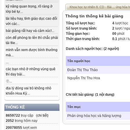
kỹ năng quan trọng, rõ ràng ở
Khoa học tự nhiên 8. CD - Bài ... ứng hóa 
lớp bé tự...
Thông tin thống kê bài giảng
tài liệu hay, tính giáo dục cao đối
Tổng số lượt học:
4
lượt học
với các...
Số lượt trung bình:
2
lượt / ng
bài giảng rất hay và cảm xúc!...
Tổng gian học:
00
phút
còn để phóng to lên thì chắc phải
Thời gian trung bình:
0.1
phút / l
tải file...
Danh sách người học: (2 người)
mình vẫn xem được bình thường
mà...
Tên người học
...
các bạn nhỏ ở những vùng quê
Đoàn Thị Thu Thảo
thì dạy bài...
Nguyễn Thị Thu Hoa
🫥...
địa lý đóng vai trò không nhỏ
khiến Hoa Kỳ...
Chi tiết bài giảng: (1 nội dung)
Tên mục
THỐNG KÊ
8659722
truy cập (
chi tiết
)
Phản ứng hóa học và Năng lượng
2052
trong hôm nay
20078055
lượt xem