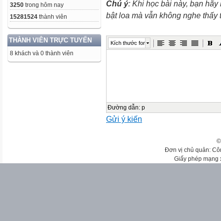
Chú ý
: Khi học bài này, bạn hãy
3250
trong hôm nay
bật loa mà vẫn không nghe thấy
15281524
thành viên
THÀNH VIÊN TRỰC TUYẾN
Kích thước font
8 khách và 0 thành viên
Đường dẫn
:
p
Gửi ý kiến
©
Đơn vị chủ quản: Cô
Giấy phép mạng 