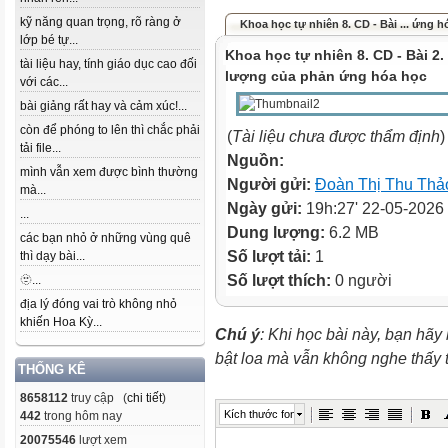
kỹ năng quan trọng, rõ ràng ở
Khoa học tự nhiên 8. CD - Bài ... ứng h
lớp bé tự...
Khoa học tự nhiên 8. CD - Bài 2
tài liệu hay, tính giáo dục cao đối
lượng của phản ứng hóa học
với các...
bài giảng rất hay và cảm xúc!...
còn để phóng to lên thì chắc phải
(
Tài liệu chưa được thẩm định
)
tải file...
Nguồn:
mình vẫn xem được bình thường
Người gửi:
Đoàn Thị Thu Thả
mà...
Ngày gửi:
19h:27' 22-05-2026
...
Dung lượng:
6.2 MB
các bạn nhỏ ở những vùng quê
Số lượt tải:
1
thì dạy bài...
Số lượt thích:
0 người
🫥...
địa lý đóng vai trò không nhỏ
khiến Hoa Kỳ...
Chú ý
: Khi học bài này, bạn hãy
bật loa mà vẫn không nghe thấy
THỐNG KÊ
8658112
truy cập (
chi tiết
)
Kích thước font
442
trong hôm nay
20075546
lượt xem