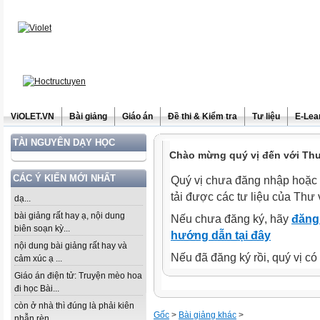
ViOLET.VN
Bài giảng
Giáo án
Đề thi & Kiểm tra
Tư liệu
E-Lea
TÀI NGUYÊN DẠY HỌC
Chào mừng quý vị đến với Thư 
CÁC Ý KIẾN MỚI NHẤT
Quý vị chưa đăng nhập hoặc 
tải được các tư liệu của Thư 
dạ...
bài giảng rất hay ạ, nội dung
Nếu chưa đăng ký, hãy
đăng 
biên soạn kỳ...
hướng dẫn tại đây
nội dung bài giảng rất hay và
Nếu đã đăng ký rồi, quý vị c
cảm xúc ạ ...
Giáo án điện tử: Truyện mèo hoa
đi học Bài...
còn ở nhà thì đúng là phải kiên
Gốc
>
Bài giảng khác
>
nhẫn rèn...