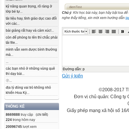
kỹ năng quan trọng, rõ ràng ở
diemTest
lớp bé tự...
Chú ý
: Khi học bài này, bạn hãy bật loa đ
nghe thấy tiếng, xin mời xem hướng dẫn
tạ
tài liệu hay, tính giáo dục cao đối
với các...
bài giảng rất hay và cảm xúc!...
Kích thước font
còn để phóng to lên thì chắc phải
tải file...
mình vẫn xem được bình thường
mà...
...
các bạn nhỏ ở những vùng quê
Đường dẫn
:
p
thì dạy bài...
Gửi ý kiến
🫥...
địa lý đóng vai trò không nhỏ
©2008-2017 Th
khiến Hoa Kỳ...
Đơn vị chủ quản: Công ty
THỐNG KÊ
Giấy phép mạng xã hội số 16
8669888
truy cập (
chi tiết
)
224
trong hôm nay
20096745
lượt xem