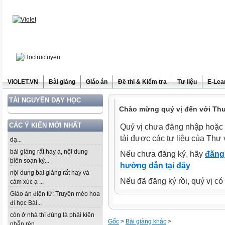
ViOLET.VN
Bài giảng
Giáo án
Đề thi & Kiểm tra
Tư liệu
E-Lea
TÀI NGUYÊN DẠY HỌC
Chào mừng quý vị đến với Thư 
CÁC Ý KIẾN MỚI NHẤT
Quý vị chưa đăng nhập hoặc 
tải được các tư liệu của Thư 
dạ...
bài giảng rất hay ạ, nội dung
Nếu chưa đăng ký, hãy
đăng 
biên soạn kỳ...
hướng dẫn tại đây
nội dung bài giảng rất hay và
Nếu đã đăng ký rồi, quý vị c
cảm xúc ạ ...
Giáo án điện tử: Truyện mèo hoa
đi học Bài...
còn ở nhà thì đúng là phải kiên
Gốc
>
Bài giảng khác
>
nhẫn rèn...