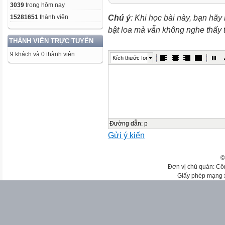
3039
trong hôm nay
Chú ý
: Khi học bài này, bạn hãy
15281651
thành viên
bật loa mà vẫn không nghe thấy
THÀNH VIÊN TRỰC TUYẾN
9 khách và 0 thành viên
Kích thước font
Đường dẫn
:
p
Gửi ý kiến
©
Đơn vị chủ quản: Cô
Giấy phép mạng 