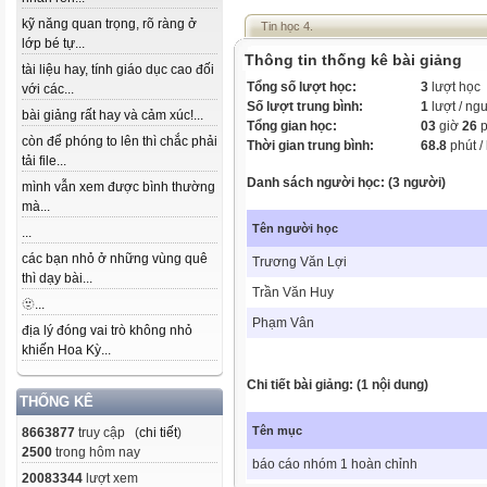
kỹ năng quan trọng, rõ ràng ở
Tin học 4.
lớp bé tự...
Thông tin thống kê bài giảng
tài liệu hay, tính giáo dục cao đối
Tổng số lượt học:
3
lượt học
với các...
Số lượt trung bình:
1
lượt / ng
bài giảng rất hay và cảm xúc!...
Tổng gian học:
03
giờ
26
p
còn để phóng to lên thì chắc phải
Thời gian trung bình:
68.8
phút /
tải file...
Danh sách người học: (3 người)
mình vẫn xem được bình thường
mà...
Tên người học
...
các bạn nhỏ ở những vùng quê
Trương Văn Lợi
thì dạy bài...
Trần Văn Huy
🫥...
Phạm Vân
địa lý đóng vai trò không nhỏ
khiến Hoa Kỳ...
Chi tiết bài giảng: (1 nội dung)
THỐNG KÊ
Tên mục
8663877
truy cập (
chi tiết
)
2500
trong hôm nay
báo cáo nhóm 1 hoàn chỉnh
20083344
lượt xem