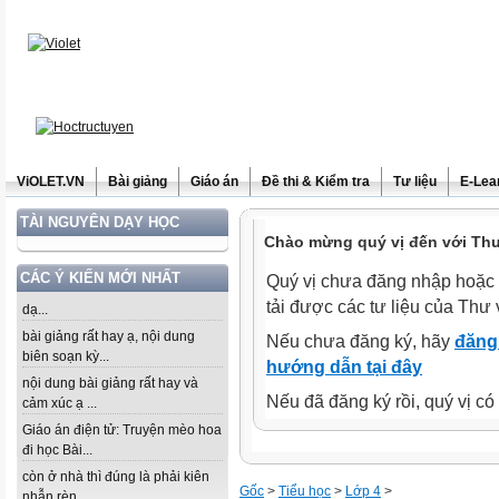
ViOLET.VN
Bài giảng
Giáo án
Đề thi & Kiểm tra
Tư liệu
E-Lea
TÀI NGUYÊN DẠY HỌC
Chào mừng quý vị đến với Thư 
CÁC Ý KIẾN MỚI NHẤT
Quý vị chưa đăng nhập hoặc 
tải được các tư liệu của Thư 
dạ...
bài giảng rất hay ạ, nội dung
Nếu chưa đăng ký, hãy
đăng 
biên soạn kỳ...
hướng dẫn tại đây
nội dung bài giảng rất hay và
Nếu đã đăng ký rồi, quý vị c
cảm xúc ạ ...
Giáo án điện tử: Truyện mèo hoa
đi học Bài...
còn ở nhà thì đúng là phải kiên
Gốc
>
Tiểu học
>
Lớp 4
>
nhẫn rèn...