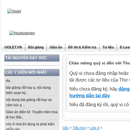
ViOLET.VN
Bài giảng
Giáo án
Đề thi & Kiểm tra
Tư liệu
E-Lea
TÀI NGUYÊN DẠY HỌC
Chào mừng quý vị đến với Thư 
CÁC Ý KIẾN MỚI NHẤT
Quý vị chưa đăng nhập hoặc 
tải được các tư liệu của Thư 
dạ...
bài giảng rất hay ạ, nội dung
Nếu chưa đăng ký, hãy
đăng 
biên soạn kỳ...
hướng dẫn tại đây
nội dung bài giảng rất hay và
Nếu đã đăng ký rồi, quý vị c
cảm xúc ạ ...
Giáo án điện tử: Truyện mèo hoa
đi học Bài...
còn ở nhà thì đúng là phải kiên
Gốc
>
Tiểu học
>
Lớp 4
>
nhẫn rèn...