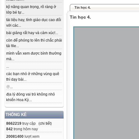
kỹ năng quan trọng, rõ ràng ở
Tin học 4.
lớp bé tự...
Tin học 4.
tài liệu hay, tính giáo dục cao đối
với các...
bài giảng rất hay và cảm xúc!...
còn để phóng to lên thì chắc phải
tải file...
mình vẫn xem được bình thường
mà...
...
các bạn nhỏ ở những vùng quê
thì dạy bài...
🫥...
địa lý đóng vai trò không nhỏ
khiến Hoa Kỳ...
THỐNG KÊ
8662219
truy cập (
chi tiết
)
842
trong hôm nay
20081400
lượt xem