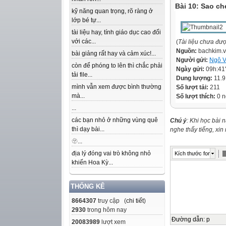
Bài 10: Sao ch
kỹ năng quan trọng, rõ ràng ở
lớp bé tự...
tài liệu hay, tính giáo dục cao đối
với các...
(
Tài liệu chưa đư
Nguồn:
bachkim.
bài giảng rất hay và cảm xúc!...
Người gửi:
Ngô V
còn để phóng to lên thì chắc phải
Ngày gửi:
09h:41
tải file...
Dung lượng:
11.
mình vẫn xem được bình thường
Số lượt tải:
211
mà...
Số lượt thích:
0 n
...
các bạn nhỏ ở những vùng quê
Chú ý
: Khi học bài 
thì dạy bài...
nghe thấy tiếng, xi
🫥...
địa lý đóng vai trò không nhỏ
Kích thước font
khiến Hoa Kỳ...
THỐNG KÊ
8664307
truy cập (
chi tiết
)
2930
trong hôm nay
Đường dẫn
:
p
20083989
lượt xem