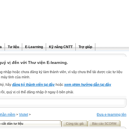
ra
Tư liệu
E-Learning
Kỹ năng CNTT
Trợ giúp
ý vị đến với Thư viện E-learning.
g nhập hoặc chưa đăng ký làm thành viên, vì vậy chưa thể tải được các tư liệu
 máy tính của mình.
ký, hãy
đăng ký thành viên tại đây
hoặc
xem phim hướng dẫn tại đây
rồi, quý vị có thể đăng nhập ở ngay ô bên phải.
phần mềm
>
Violet
>
Đưa e-learning lên
 cắt dán tư liệu
Cùng tác giả
Báo cáo SCORM