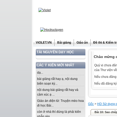
ViOLET.VN
Bài giảng
Giáo án
Đề thi & Kiểm t
TÀI NGUYÊN DẠY HỌC
Chào mừng qu
CÁC Ý KIẾN MỚI NHẤT
Quý vị chưa đăn
của Thư viện về
dạ...
Nếu chưa đăng 
bài giảng rất hay ạ, nội dung
biên soạn kỳ...
Nếu đã đăng ký 
nội dung bài giảng rất hay và
cảm xúc ạ ...
Giáo án điện tử: Truyện mèo hoa
Gốc
>
HD Sử dụng 
đi học Bài...
còn ở nhà thì đúng là phải kiên
Bài 10: Sao chép
nhẫn rèn...