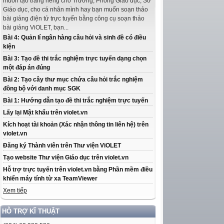
muốn tạo trang riêng cho Trường, Phòng Giáo dục, Sở
Giáo dục, cho cá nhân mình hay bạn muốn soạn thảo
bài giảng điện tử trực tuyến bằng công cụ soạn thảo
bài giảng ViOLET, bạn...
Bài 4: Quản lí ngân hàng câu hỏi và sinh đề có điều
kiện
Bài 3: Tạo đề thi trắc nghiệm trực tuyến dạng chọn
một đáp án đúng
Bài 2: Tạo cây thư mục chứa câu hỏi trắc nghiệm
đồng bộ với danh mục SGK
Bài 1: Hướng dẫn tạo đề thi trắc nghiệm trực tuyến
Lấy lại Mật khẩu trên violet.vn
Kích hoạt tài khoản (Xác nhận thông tin liên hệ) trên
violet.vn
Đăng ký Thành viên trên Thư viện ViOLET
Tạo website Thư viện Giáo dục trên violet.vn
Hỗ trợ trực tuyến trên violet.vn bằng Phần mềm điều
khiển máy tính từ xa TeamViewer
Xem tiếp
HỖ TRỢ KĨ THUẬT