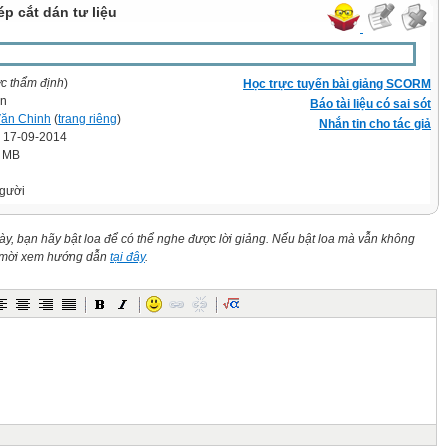
ép cắt dán tư liệu
ợc thẩm định
)
Học trực tuyến bài giảng SCORM
vn
Báo tài liệu có sai sót
ăn Chinh
(
trang riêng
)
Nhắn tin cho tác giả
' 17-09-2014
9 MB
gười
này, bạn hãy bật loa để có thể nghe được lời giảng. Nếu bật loa mà vẫn không
n mời xem hướng dẫn
tại đây
.