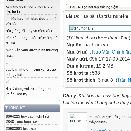
kỹ năng quan trọng, rõ ràng ở
Bài 14: Tạo bài tập trắc nghiệm
lớp bé tự...
Bài 14: Tạo bài tập trắc nghiệm
tài liệu hay, tính giáo dục cao đối
với các...
bài giảng rất hay và cảm xúc!...
(
Tài liệu chưa được thẩm định
)
còn để phóng to lên thì chắc phải
tải file...
Nguồn:
bachkim.vn
mình vẫn xem được bình thường
Người gửi:
Ngô Văn Chinh
(
tr
mà...
Ngày gửi:
09h:17' 17-09-2014
...
Dung lượng:
19.2 MB
các bạn nhỏ ở những vùng quê
Số lượt tải:
538
thì dạy bài...
Số lượt thích:
3 người (
Trần 
🫥...
địa lý đóng vai trò không nhỏ
khiến Hoa Kỳ...
Chú ý
: Khi học bài này, bạn hãy
bật loa mà vẫn không nghe thấy
THỐNG KÊ
8664225
truy cập (
chi tiết
)
có chèn được thời gian cho
2848
trong hôm nay
thầy chinh?
20083881
lượt xem
Lê Ngọc Hiếu
@ 11h:38p 14/0