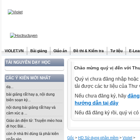
ViOLET.VN
Bài giảng
Giáo án
Đề thi & Kiểm tra
Tư liệu
E-Lea
TÀI NGUYÊN DẠY HỌC
Chào mừng quý vị đến với Thư 
CÁC Ý KIẾN MỚI NHẤT
Quý vị chưa đăng nhập hoặc 
tải được các tư liệu của Thư 
dạ...
bài giảng rất hay ạ, nội dung
Nếu chưa đăng ký, hãy
đăng 
biên soạn kỳ...
hướng dẫn tại đây
nội dung bài giảng rất hay và
Nếu đã đăng ký rồi, quý vị c
cảm xúc ạ ...
Giáo án điện tử: Truyện mèo hoa
đi học Bài...
còn ở nhà thì đúng là phải kiên
Gốc
>
HD Sử dụng phần mềm
>
Violet
>
nhẫn rèn...