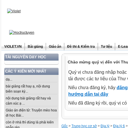
ViOLET.VN
Bài giảng
Giáo án
Đề thi & Kiểm tra
Tư liệu
E-Lea
TÀI NGUYÊN DẠY HỌC
Chào mừng quý vị đến với Thư 
CÁC Ý KIẾN MỚI NHẤT
Quý vị chưa đăng nhập hoặc 
tải được các tư liệu của Thư 
dạ...
bài giảng rất hay ạ, nội dung
Nếu chưa đăng ký, hãy
đăng 
biên soạn kỳ...
hướng dẫn tại đây
nội dung bài giảng rất hay và
Nếu đã đăng ký rồi, quý vị c
cảm xúc ạ ...
Giáo án điện tử: Truyện mèo hoa
đi học Bài...
còn ở nhà thì đúng là phải kiên
Gốc
>
Trung học cơ sở
>
Địa lý
>
Địa lý 6
>
nhẫn rèn...