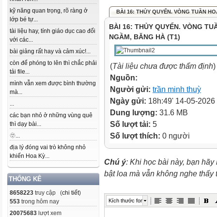
kỹ năng quan trọng, rõ ràng ở
BÀI 16: THỦY QUYỂN. VÒNG TUẦN HOÀ
lớp bé tự...
BÀI 16: THỦY QUYỂN. VÒNG T
tài liệu hay, tính giáo dục cao đối
NGẦM, BĂNG HÀ (T1)
với các...
bài giảng rất hay và cảm xúc!...
còn để phóng to lên thì chắc phải
(
Tài liệu chưa được thẩm định
)
tải file...
Nguồn:
mình vẫn xem được bình thường
Người gửi:
trần minh thuỳ
mà...
Ngày gửi:
18h:49' 14-05-2026
...
Dung lượng:
31.6 MB
các bạn nhỏ ở những vùng quê
Số lượt tải:
5
thì dạy bài...
Số lượt thích:
0 người
🫥...
địa lý đóng vai trò không nhỏ
khiến Hoa Kỳ...
Chú ý
: Khi học bài này, bạn hãy
bật loa mà vẫn không nghe thấy
THỐNG KÊ
8658223
truy cập (
chi tiết
)
Kích thước font
553
trong hôm nay
20075683
lượt xem