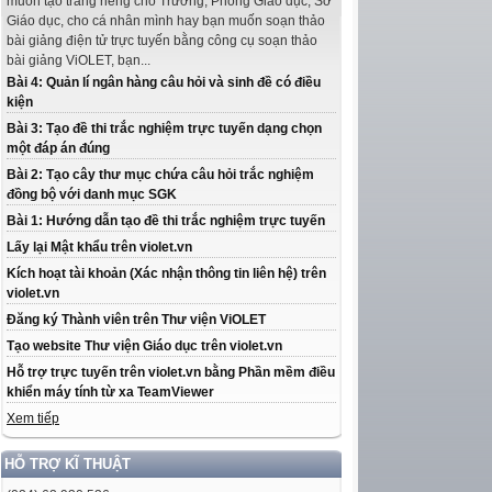
muốn tạo trang riêng cho Trường, Phòng Giáo dục, Sở
Giáo dục, cho cá nhân mình hay bạn muốn soạn thảo
bài giảng điện tử trực tuyến bằng công cụ soạn thảo
bài giảng ViOLET, bạn...
Bài 4: Quản lí ngân hàng câu hỏi và sinh đề có điều
kiện
Bài 3: Tạo đề thi trắc nghiệm trực tuyến dạng chọn
một đáp án đúng
Bài 2: Tạo cây thư mục chứa câu hỏi trắc nghiệm
đồng bộ với danh mục SGK
Bài 1: Hướng dẫn tạo đề thi trắc nghiệm trực tuyến
Lấy lại Mật khẩu trên violet.vn
Kích hoạt tài khoản (Xác nhận thông tin liên hệ) trên
violet.vn
Đăng ký Thành viên trên Thư viện ViOLET
Tạo website Thư viện Giáo dục trên violet.vn
Hỗ trợ trực tuyến trên violet.vn bằng Phần mềm điều
khiển máy tính từ xa TeamViewer
Xem tiếp
HỖ TRỢ KĨ THUẬT