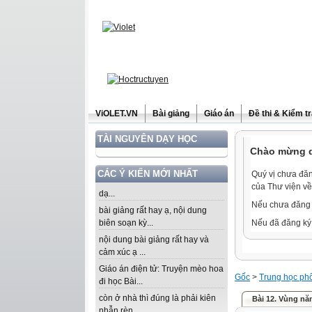
ViOLET.VN
Bài giảng
Giáo án
Đề thi & Kiểm t
TÀI NGUYÊN DẠY HỌC
Chào mừng qu
CÁC Ý KIẾN MỚI NHẤT
Quý vị chưa đăn
của Thư viện về
dạ...
Nếu chưa đăng 
bài giảng rất hay ạ, nội dung
biên soạn kỳ...
Nếu đã đăng ký 
nội dung bài giảng rất hay và
cảm xúc ạ ...
Giáo án điện tử: Truyện mèo hoa
Gốc
>
Trung học ph
đi học Bài...
còn ở nhà thì đúng là phải kiên
Bài 12. Vùng nă
nhẫn rèn...