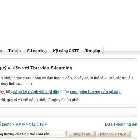
ra
Tư liệu
E-Learning
Kỹ năng CNTT
Trợ giúp
ý vị đến với Thư viện E-learning.
g nhập hoặc chưa đăng ký làm thành viên, vì vậy chưa thể tải được các tư liệu
 máy tính của mình.
ký, hãy
đăng ký thành viên tại đây
hoặc
xem phim hướng dẫn tại đây
rồi, quý vị có thể đăng nhập ở ngay ô bên phải.
ổ thông
>
Vật lý
>
Vật lý 12
>
Đưa e-learning lên
ng lượng của tinh thể chất rắn
Cùng tác giả
Báo cáo SCORM