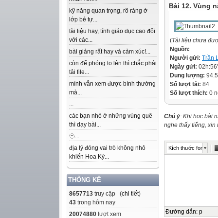
Bài 12. Vùng n
kỹ năng quan trọng, rõ ràng ở
lớp bé tự...
tài liệu hay, tính giáo dục cao đối
với các...
(
Tài liệu chưa đư
Nguồn:
bài giảng rất hay và cảm xúc!...
Người gửi:
Trần 
còn để phóng to lên thì chắc phải
Ngày gửi:
02h:56
tải file...
Dung lượng:
94.
mình vẫn xem được bình thường
Số lượt tải:
84
mà...
Số lượt thích:
0 n
...
các bạn nhỏ ở những vùng quê
Chú ý
: Khi học bài 
thì dạy bài...
nghe thấy tiếng, xi
🫥...
địa lý đóng vai trò không nhỏ
Kích thước font
khiến Hoa Kỳ...
THỐNG KÊ
8657713
truy cập (
chi tiết
)
43
trong hôm nay
Đường dẫn
:
p
20074880
lượt xem