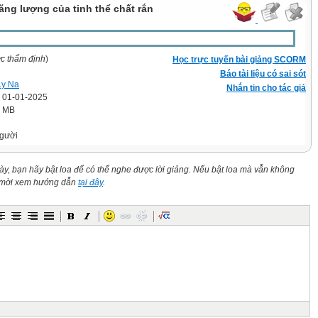
ăng lượng của tinh thể chất rắn
ợc thẩm định
)
Học trực tuyến bài giảng SCORM
Báo tài liệu có sai sót
Ly Na
Nhắn tin cho tác giả
' 01-01-2025
5 MB
gười
này, bạn hãy bật loa để có thể nghe được lời giảng. Nếu bật loa mà vẫn không
n mời xem hướng dẫn
tại đây
.