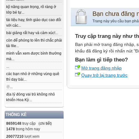
kỹ năng quan trọng, rõ ràng ở
lớp bé tự...
Bạn chưa đăng 
tài liệu hay, tính giáo dục cao đối
Trang này yêu cầu bạn phả
với các...
bài giảng rất hay và cảm xúc!...
Truy cập trang này như t
còn để phóng to lên thì chắc phải
Bạn phải mở trang đăng nhập, s
tải file...
khẩu đã đăng ký rồi nhấn nút "Đ
mình vẫn xem được bình thường
mà...
Bạn làm gì tiếp theo?
...
Mở trang đăng nhập
các bạn nhỏ ở những vùng quê
Quay trở lại trang trước
thì dạy bài...
🫥...
địa lý đóng vai trò không nhỏ
khiến Hoa Kỳ...
THỐNG KÊ
8659148
truy cập (
chi tiết
)
1478
trong hôm nay
20077210
lượt xem