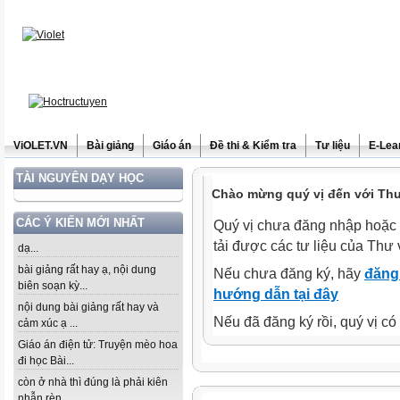
ViOLET.VN
Bài giảng
Giáo án
Đề thi & Kiểm tra
Tư liệu
E-Lea
TÀI NGUYÊN DẠY HỌC
Chào mừng quý vị đến với Thư 
CÁC Ý KIẾN MỚI NHẤT
Quý vị chưa đăng nhập hoặc 
tải được các tư liệu của Thư 
dạ...
bài giảng rất hay ạ, nội dung
Nếu chưa đăng ký, hãy
đăng 
biên soạn kỳ...
hướng dẫn tại đây
nội dung bài giảng rất hay và
Nếu đã đăng ký rồi, quý vị c
cảm xúc ạ ...
Giáo án điện tử: Truyện mèo hoa
đi học Bài...
còn ở nhà thì đúng là phải kiên
nhẫn rèn...