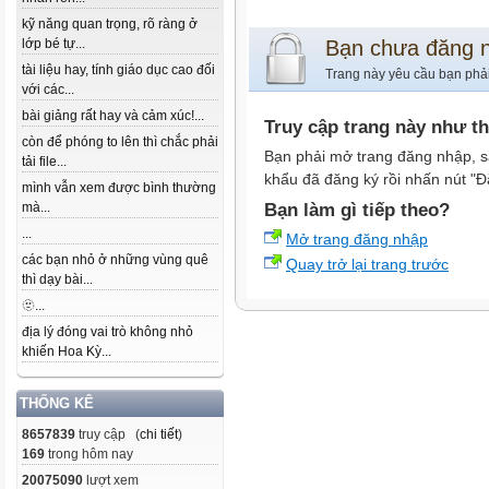
kỹ năng quan trọng, rõ ràng ở
lớp bé tự...
Bạn chưa đăng 
tài liệu hay, tính giáo dục cao đối
Trang này yêu cầu bạn phả
với các...
bài giảng rất hay và cảm xúc!...
Truy cập trang này như t
còn để phóng to lên thì chắc phải
Bạn phải mở trang đăng nhập, s
tải file...
khẩu đã đăng ký rồi nhấn nút "Đ
mình vẫn xem được bình thường
mà...
Bạn làm gì tiếp theo?
...
Mở trang đăng nhập
các bạn nhỏ ở những vùng quê
Quay trở lại trang trước
thì dạy bài...
🫥...
địa lý đóng vai trò không nhỏ
khiến Hoa Kỳ...
THỐNG KÊ
8657839
truy cập (
chi tiết
)
169
trong hôm nay
20075090
lượt xem