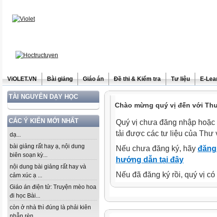
ViOLET.VN
Bài giảng
Giáo án
Đề thi & Kiểm tra
Tư liệu
E-Lea
TÀI NGUYÊN DẠY HỌC
Chào mừng quý vị đến với Thư 
CÁC Ý KIẾN MỚI NHẤT
Quý vị chưa đăng nhập hoặc 
tải được các tư liệu của Thư 
dạ...
bài giảng rất hay ạ, nội dung
Nếu chưa đăng ký, hãy
đăng 
biên soạn kỳ...
hướng dẫn tại đây
nội dung bài giảng rất hay và
Nếu đã đăng ký rồi, quý vị c
cảm xúc ạ ...
Giáo án điện tử: Truyện mèo hoa
đi học Bài...
còn ở nhà thì đúng là phải kiên
nhẫn rèn...