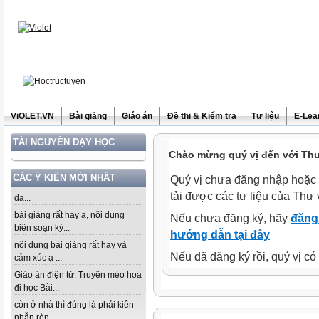
ViOLET.VN
Bài giảng
Giáo án
Đề thi & Kiểm tra
Tư liệu
E-Lea
TÀI NGUYÊN DẠY HỌC
Chào mừng quý vị đến với Thư 
CÁC Ý KIẾN MỚI NHẤT
Quý vị chưa đăng nhập hoặc 
tải được các tư liệu của Thư 
dạ...
bài giảng rất hay ạ, nội dung
Nếu chưa đăng ký, hãy
đăng 
biên soạn kỳ...
hướng dẫn tại đây
nội dung bài giảng rất hay và
Nếu đã đăng ký rồi, quý vị c
cảm xúc ạ ...
Giáo án điện tử: Truyện mèo hoa
đi học Bài...
còn ở nhà thì đúng là phải kiên
nhẫn rèn...