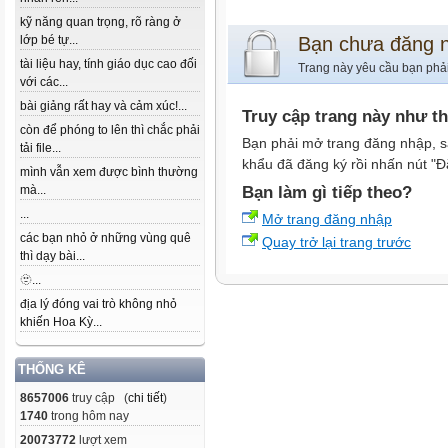
kỹ năng quan trọng, rõ ràng ở
lớp bé tự...
Bạn chưa đăng 
tài liệu hay, tính giáo dục cao đối
Trang này yêu cầu bạn phả
với các...
bài giảng rất hay và cảm xúc!...
Truy cập trang này như t
còn để phóng to lên thì chắc phải
Bạn phải mở trang đăng nhập, s
tải file...
khẩu đã đăng ký rồi nhấn nút "Đ
mình vẫn xem được bình thường
mà...
Bạn làm gì tiếp theo?
...
Mở trang đăng nhập
các bạn nhỏ ở những vùng quê
Quay trở lại trang trước
thì dạy bài...
🫥...
địa lý đóng vai trò không nhỏ
khiến Hoa Kỳ...
THỐNG KÊ
8657006
truy cập (
chi tiết
)
1740
trong hôm nay
20073772
lượt xem