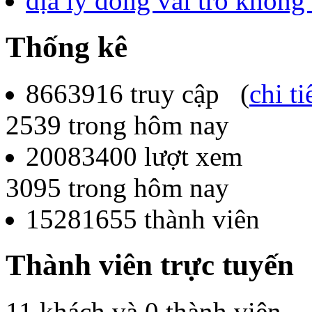
địa lý đóng vai trò không
Thống kê
8663916
truy cập (
chi ti
2539
trong hôm nay
20083400
lượt xem
3095
trong hôm nay
15281655
thành viên
Thành viên trực tuyến
11 khách và 0 thành viên