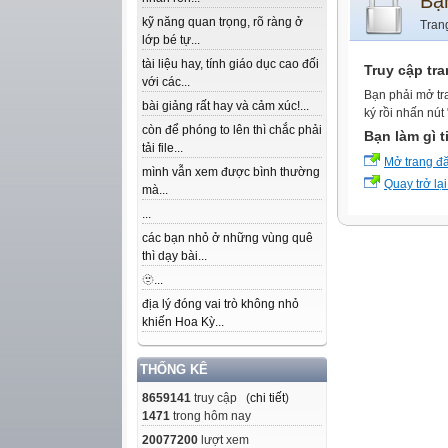
Bạ
kỹ năng quan trọng, rõ ràng ở
Tran
lớp bé tự...
tài liệu hay, tính giáo dục cao đối
Truy cập tr
với các...
Bạn phải mở tr
bài giảng rất hay và cảm xúc!...
ký rồi nhấn nút
còn để phóng to lên thì chắc phải
Bạn làm gì t
tải file...
Mở trang đ
mình vẫn xem được bình thường
Quay trở lại
mà...
...
các bạn nhỏ ở những vùng quê
thì dạy bài...
🫥...
địa lý đóng vai trò không nhỏ
khiến Hoa Kỳ...
THỐNG KÊ
8659141
truy cập (
chi tiết
)
1471
trong hôm nay
20077200
lượt xem