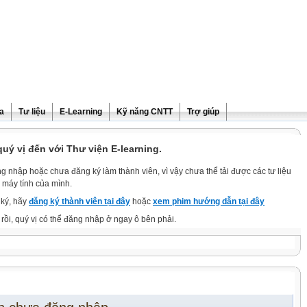
ra
Tư liệu
E-Learning
Kỹ năng CNTT
Trợ giúp
ý vị đến với Thư viện E-learning.
g nhập hoặc chưa đăng ký làm thành viên, vì vậy chưa thể tải được các tư liệu
 máy tính của mình.
ký, hãy
đăng ký thành viên tại đây
hoặc
xem phim hướng dẫn tại đây
rồi, quý vị có thể đăng nhập ở ngay ô bên phải.