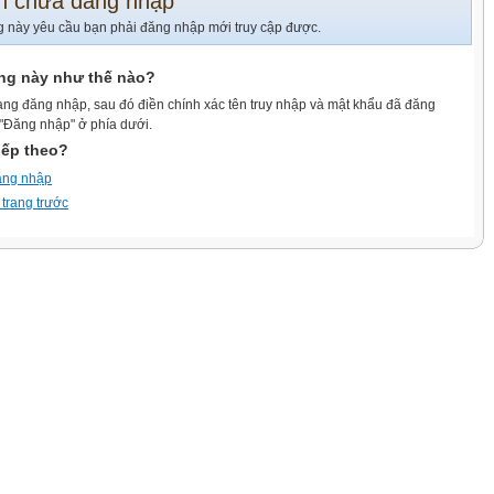
n chưa đăng nhập
g này yêu cầu bạn phải đăng nhập mới truy cập được.
ang này như thế nào?
ang đăng nhập, sau đó điền chính xác tên truy nhập và mật khẩu đã đăng
 "Đăng nhập" ở phía dưới.
iếp theo?
ăng nhập
 trang trước