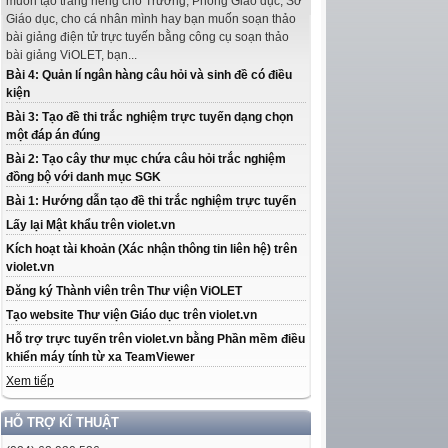
muốn tạo trang riêng cho Trường, Phòng Giáo dục, Sở
Giáo dục, cho cá nhân mình hay bạn muốn soạn thảo
bài giảng điện tử trực tuyến bằng công cụ soạn thảo
bài giảng ViOLET, bạn...
Bài 4: Quản lí ngân hàng câu hỏi và sinh đề có điều
kiện
Bài 3: Tạo đề thi trắc nghiệm trực tuyến dạng chọn
một đáp án đúng
Bài 2: Tạo cây thư mục chứa câu hỏi trắc nghiệm
đồng bộ với danh mục SGK
Bài 1: Hướng dẫn tạo đề thi trắc nghiệm trực tuyến
Lấy lại Mật khẩu trên violet.vn
Kích hoạt tài khoản (Xác nhận thông tin liên hệ) trên
violet.vn
Đăng ký Thành viên trên Thư viện ViOLET
Tạo website Thư viện Giáo dục trên violet.vn
Hỗ trợ trực tuyến trên violet.vn bằng Phần mềm điều
khiển máy tính từ xa TeamViewer
Xem tiếp
HỖ TRỢ KĨ THUẬT