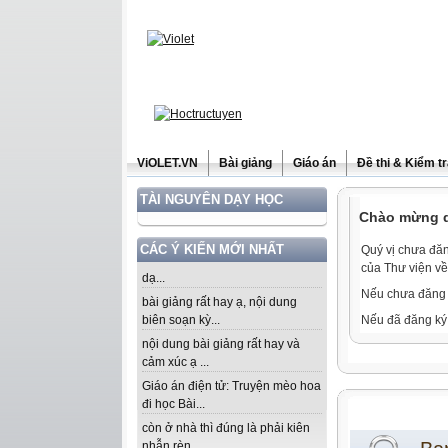
ViOLET.VN
Bài giảng
Giáo án
Đề thi & Kiểm t
TÀI NGUYÊN DẠY HỌC
Chào mừng qu
CÁC Ý KIẾN MỚI NHẤT
Quý vị chưa đăn
của Thư viện về
dạ...
Nếu chưa đăng 
bài giảng rất hay ạ, nội dung
biên soạn kỳ...
Nếu đã đăng ký 
nội dung bài giảng rất hay và
cảm xúc ạ ...
Giáo án điện tử: Truyện mèo hoa
đi học Bài...
còn ở nhà thì đúng là phải kiên
nhẫn rèn...