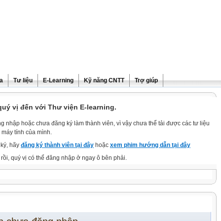
ra
Tư liệu
E-Learning
Kỹ năng CNTT
Trợ giúp
ý vị đến với Thư viện E-learning.
g nhập hoặc chưa đăng ký làm thành viên, vì vậy chưa thể tải được các tư liệu
 máy tính của mình.
ký, hãy
đăng ký thành viên tại đây
hoặc
xem phim hướng dẫn tại đây
rồi, quý vị có thể đăng nhập ở ngay ô bên phải.