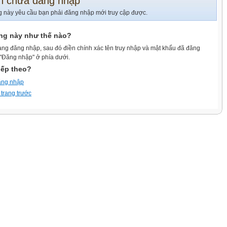
n chưa đăng nhập
g này yêu cầu bạn phải đăng nhập mới truy cập được.
ang này như thế nào?
ang đăng nhập, sau đó điền chính xác tên truy nhập và mật khẩu đã đăng
 "Đăng nhập" ở phía dưới.
iếp theo?
ăng nhập
 trang trước