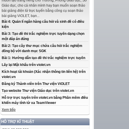
muốn tạo trang riêng cho Trường, Phòng Giáo dục, Sở
Giáo dục, cho cá nhân mình hay bạn muốn soạn thảo
bài giảng điện tử trực tuyến bằng công cụ soạn thảo
bài giảng ViOLET, bạn...
Bài 4: Quản lí ngân hàng câu hỏi và sinh đề có điều
kiện
Bài 3: Tạo đề thi trắc nghiệm trực tuyến dạng chọn
một đáp án đúng
Bài 2: Tạo cây thư mục chứa câu hỏi trắc nghiệm
đồng bộ với danh mục SGK
Bài 1: Hướng dẫn tạo đề thi trắc nghiệm trực tuyến
Lấy lại Mật khẩu trên violet.vn
Kích hoạt tài khoản (Xác nhận thông tin liên hệ) trên
violet.vn
Đăng ký Thành viên trên Thư viện ViOLET
Tạo website Thư viện Giáo dục trên violet.vn
Hỗ trợ trực tuyến trên violet.vn bằng Phần mềm điều
khiển máy tính từ xa TeamViewer
Xem tiếp
HỖ TRỢ KĨ THUẬT