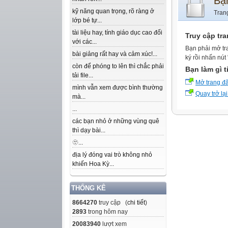
Bạ
kỹ năng quan trọng, rõ ràng ở
Tran
lớp bé tự...
tài liệu hay, tính giáo dục cao đối
Truy cập tr
với các...
Bạn phải mở tr
bài giảng rất hay và cảm xúc!...
ký rồi nhấn nút
còn để phóng to lên thì chắc phải
Bạn làm gì t
tải file...
Mở trang đ
mình vẫn xem được bình thường
Quay trở lại
mà...
...
các bạn nhỏ ở những vùng quê
thì dạy bài...
🫥...
địa lý đóng vai trò không nhỏ
khiến Hoa Kỳ...
THỐNG KÊ
8664270
truy cập (
chi tiết
)
2893
trong hôm nay
20083940
lượt xem