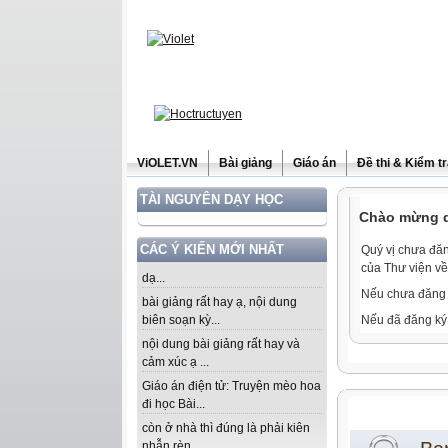
ViOLET.VN
Bài giảng
Giáo án
Đề thi & Kiểm t
TÀI NGUYÊN DẠY HỌC
Chào mừng qu
CÁC Ý KIẾN MỚI NHẤT
Quý vị chưa đăn
của Thư viện về
dạ...
Nếu chưa đăng 
bài giảng rất hay ạ, nội dung
biên soạn kỳ...
Nếu đã đăng ký 
nội dung bài giảng rất hay và
cảm xúc ạ ...
Giáo án điện tử: Truyện mèo hoa
đi học Bài...
còn ở nhà thì đúng là phải kiên
nhẫn rèn...