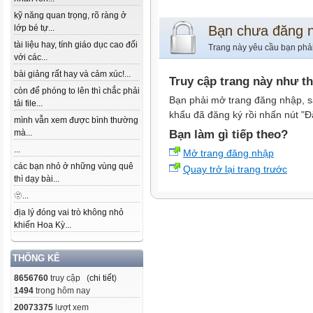
kỹ năng quan trọng, rõ ràng ở
lớp bé tự...
Bạn chưa đăng 
tài liệu hay, tính giáo dục cao đối
Trang này yêu cầu bạn phả
với các...
bài giảng rất hay và cảm xúc!...
Truy cập trang này như t
còn để phóng to lên thì chắc phải
Bạn phải mở trang đăng nhập, s
tải file...
khẩu đã đăng ký rồi nhấn nút "Đ
mình vẫn xem được bình thường
mà...
Bạn làm gì tiếp theo?
...
Mở trang đăng nhập
các bạn nhỏ ở những vùng quê
Quay trở lại trang trước
thì dạy bài...
🫥...
địa lý đóng vai trò không nhỏ
khiến Hoa Kỳ...
THỐNG KÊ
8656760
truy cập (
chi tiết
)
1494
trong hôm nay
20073375
lượt xem