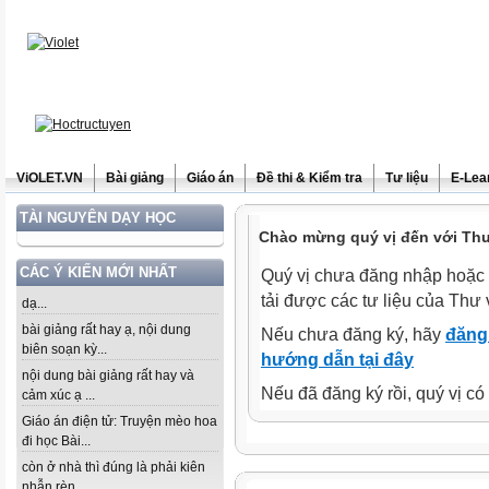
ViOLET.VN
Bài giảng
Giáo án
Đề thi & Kiểm tra
Tư liệu
E-Lea
TÀI NGUYÊN DẠY HỌC
Chào mừng quý vị đến với Thư 
CÁC Ý KIẾN MỚI NHẤT
Quý vị chưa đăng nhập hoặc 
tải được các tư liệu của Thư 
dạ...
bài giảng rất hay ạ, nội dung
Nếu chưa đăng ký, hãy
đăng 
biên soạn kỳ...
hướng dẫn tại đây
nội dung bài giảng rất hay và
Nếu đã đăng ký rồi, quý vị c
cảm xúc ạ ...
Giáo án điện tử: Truyện mèo hoa
đi học Bài...
còn ở nhà thì đúng là phải kiên
nhẫn rèn...