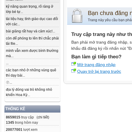
kỹ năng quan trọng, rõ ràng ở
lớp bé tự...
Bạn chưa đăng 
tài liệu hay, tính giáo dục cao đối
Trang này yêu cầu bạn phả
với các...
bài giảng rất hay và cảm xúc!...
Truy cập trang này như t
còn để phóng to lên thì chắc phải
Bạn phải mở trang đăng nhập, s
tải file...
khẩu đã đăng ký rồi nhấn nút "Đ
mình vẫn xem được bình thường
mà...
Bạn làm gì tiếp theo?
...
Mở trang đăng nhập
các bạn nhỏ ở những vùng quê
Quay trở lại trang trước
thì dạy bài...
🫥...
địa lý đóng vai trò không nhỏ
khiến Hoa Kỳ...
THỐNG KÊ
8659015
truy cập (
chi tiết
)
1345
trong hôm nay
20077001
lượt xem