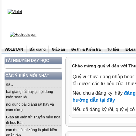
ViOLET.VN
Bài giảng
Giáo án
Đề thi & Kiểm tra
Tư liệu
E-Lea
TÀI NGUYÊN DẠY HỌC
Chào mừng quý vị đến với Thư 
CÁC Ý KIẾN MỚI NHẤT
Quý vị chưa đăng nhập hoặc 
tải được các tư liệu của Thư 
dạ...
bài giảng rất hay ạ, nội dung
Nếu chưa đăng ký, hãy
đăng 
biên soạn kỳ...
hướng dẫn tại đây
nội dung bài giảng rất hay và
Nếu đã đăng ký rồi, quý vị c
cảm xúc ạ ...
Giáo án điện tử: Truyện mèo hoa
đi học Bài...
còn ở nhà thì đúng là phải kiên
nhẫn rèn...