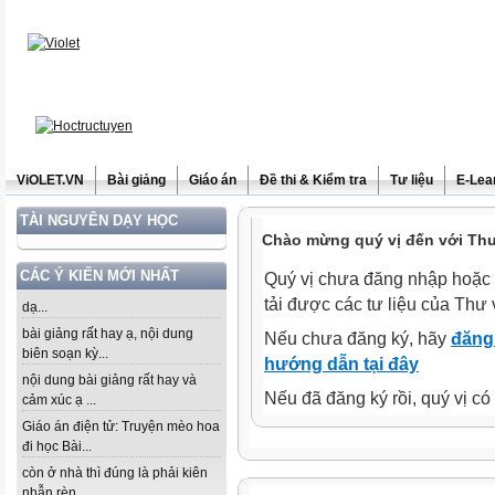
ViOLET.VN
Bài giảng
Giáo án
Đề thi & Kiểm tra
Tư liệu
E-Lea
TÀI NGUYÊN DẠY HỌC
Chào mừng quý vị đến với Thư 
CÁC Ý KIẾN MỚI NHẤT
Quý vị chưa đăng nhập hoặc 
tải được các tư liệu của Thư 
dạ...
bài giảng rất hay ạ, nội dung
Nếu chưa đăng ký, hãy
đăng 
biên soạn kỳ...
hướng dẫn tại đây
nội dung bài giảng rất hay và
Nếu đã đăng ký rồi, quý vị c
cảm xúc ạ ...
Giáo án điện tử: Truyện mèo hoa
đi học Bài...
còn ở nhà thì đúng là phải kiên
nhẫn rèn...