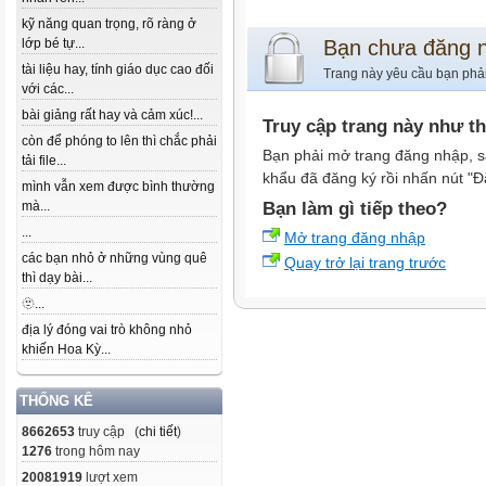
kỹ năng quan trọng, rõ ràng ở
lớp bé tự...
Bạn chưa đăng 
tài liệu hay, tính giáo dục cao đối
Trang này yêu cầu bạn phả
với các...
bài giảng rất hay và cảm xúc!...
Truy cập trang này như t
còn để phóng to lên thì chắc phải
Bạn phải mở trang đăng nhập, s
tải file...
khẩu đã đăng ký rồi nhấn nút "Đ
mình vẫn xem được bình thường
mà...
Bạn làm gì tiếp theo?
...
Mở trang đăng nhập
các bạn nhỏ ở những vùng quê
Quay trở lại trang trước
thì dạy bài...
🫥...
địa lý đóng vai trò không nhỏ
khiến Hoa Kỳ...
THỐNG KÊ
8662653
truy cập (
chi tiết
)
1276
trong hôm nay
20081919
lượt xem