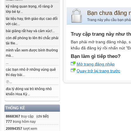
kỹ năng quan trọng, rõ ràng ở
lớp bé tự...
Bạn chưa đăng 
tài liệu hay, tính giáo dục cao đối
Trang này yêu cầu bạn phả
với các...
bài giảng rất hay và cảm xúc!...
Truy cập trang này như t
còn để phóng to lên thì chắc phải
Bạn phải mở trang đăng nhập, s
tải file...
khẩu đã đăng ký rồi nhấn nút "Đ
mình vẫn xem được bình thường
mà...
Bạn làm gì tiếp theo?
...
Mở trang đăng nhập
các bạn nhỏ ở những vùng quê
Quay trở lại trang trước
thì dạy bài...
🫥...
địa lý đóng vai trò không nhỏ
khiến Hoa Kỳ...
THỐNG KÊ
8668367
truy cập (
chi tiết
)
777
trong hôm nay
20094357
lượt xem