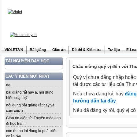
ViOLET.VN
Bài giảng
Giáo án
Đề thi & Kiểm tra
Tư liệu
E-Lea
TÀI NGUYÊN DẠY HỌC
Chào mừng quý vị đến với Thư 
CÁC Ý KIẾN MỚI NHẤT
Quý vị chưa đăng nhập hoặc 
tải được các tư liệu của Thư 
dạ...
bài giảng rất hay ạ, nội dung
Nếu chưa đăng ký, hãy
đăng 
biên soạn kỳ...
hướng dẫn tại đây
nội dung bài giảng rất hay và
Nếu đã đăng ký rồi, quý vị c
cảm xúc ạ ...
Giáo án điện tử: Truyện mèo hoa
đi học Bài...
còn ở nhà thì đúng là phải kiên
nhẫn rèn...