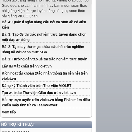
muốn tạo trang riêng cho Trường, Phòng Giáo dục, Sở
Giáo dục, cho cá nhân mình hay bạn muốn soạn thảo
bài giảng điện tử trực tuyến bằng công cụ soạn thảo
bài giảng ViOLET, bạn...
Bài 4: Quản lí ngân hàng câu hỏi và sinh đề có điều
kiện
Bài 3: Tạo đề thi trắc nghiệm trực tuyến dạng chọn
một đáp án đúng
Bài 2: Tạo cây thư mục chứa câu hỏi trắc nghiệm
đồng bộ với danh mục SGK
Bài 1: Hướng dẫn tạo đề thi trắc nghiệm trực tuyến
Lấy lại Mật khẩu trên violet.vn
Kích hoạt tài khoản (Xác nhận thông tin liên hệ) trên
violet.vn
Đăng ký Thành viên trên Thư viện ViOLET
Tạo website Thư viện Giáo dục trên violet.vn
Hỗ trợ trực tuyến trên violet.vn bằng Phần mềm điều
khiển máy tính từ xa TeamViewer
Xem tiếp
HỖ TRỢ KĨ THUẬT