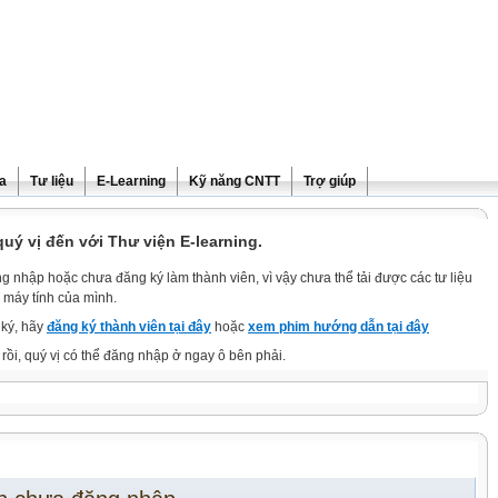
ra
Tư liệu
E-Learning
Kỹ năng CNTT
Trợ giúp
ý vị đến với Thư viện E-learning.
g nhập hoặc chưa đăng ký làm thành viên, vì vậy chưa thể tải được các tư liệu
 máy tính của mình.
ký, hãy
đăng ký thành viên tại đây
hoặc
xem phim hướng dẫn tại đây
rồi, quý vị có thể đăng nhập ở ngay ô bên phải.