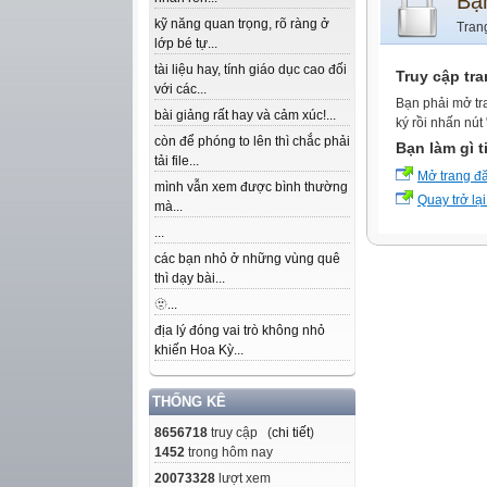
Bạ
kỹ năng quan trọng, rõ ràng ở
Tran
lớp bé tự...
tài liệu hay, tính giáo dục cao đối
Truy cập tr
với các...
Bạn phải mở tr
bài giảng rất hay và cảm xúc!...
ký rồi nhấn nút
còn để phóng to lên thì chắc phải
Bạn làm gì t
tải file...
Mở trang đ
mình vẫn xem được bình thường
Quay trở lại
mà...
...
các bạn nhỏ ở những vùng quê
thì dạy bài...
🫥...
địa lý đóng vai trò không nhỏ
khiến Hoa Kỳ...
THỐNG KÊ
8656718
truy cập (
chi tiết
)
1452
trong hôm nay
20073328
lượt xem