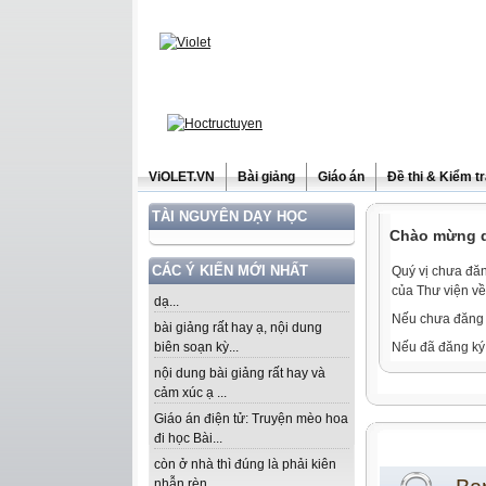
ViOLET.VN
Bài giảng
Giáo án
Đề thi & Kiểm t
TÀI NGUYÊN DẠY HỌC
Chào mừng qu
CÁC Ý KIẾN MỚI NHẤT
Quý vị chưa đăn
của Thư viện về
dạ...
Nếu chưa đăng 
bài giảng rất hay ạ, nội dung
biên soạn kỳ...
Nếu đã đăng ký 
nội dung bài giảng rất hay và
cảm xúc ạ ...
Giáo án điện tử: Truyện mèo hoa
đi học Bài...
còn ở nhà thì đúng là phải kiên
nhẫn rèn...