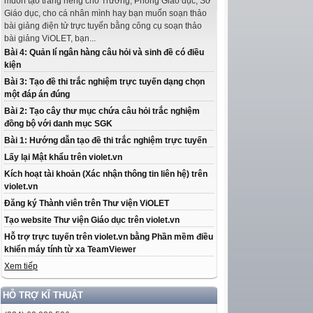
muốn tạo trang riêng cho Trường, Phòng Giáo dục, Sở
Giáo dục, cho cá nhân mình hay bạn muốn soạn thảo
bài giảng điện tử trực tuyến bằng công cụ soạn thảo
bài giảng ViOLET, bạn...
Bài 4: Quản lí ngân hàng câu hỏi và sinh đề có điều
kiện
Bài 3: Tạo đề thi trắc nghiệm trực tuyến dạng chọn
một đáp án đúng
Bài 2: Tạo cây thư mục chứa câu hỏi trắc nghiệm
đồng bộ với danh mục SGK
Bài 1: Hướng dẫn tạo đề thi trắc nghiệm trực tuyến
Lấy lại Mật khẩu trên violet.vn
Kích hoạt tài khoản (Xác nhận thông tin liên hệ) trên
violet.vn
Đăng ký Thành viên trên Thư viện ViOLET
Tạo website Thư viện Giáo dục trên violet.vn
Hỗ trợ trực tuyến trên violet.vn bằng Phần mềm điều
khiển máy tính từ xa TeamViewer
Xem tiếp
HỖ TRỢ KĨ THUẬT