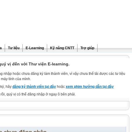
ra
Tư liệu
E-Learning
Kỹ năng CNTT
Trợ giúp
ý vị đến với Thư viện E-learning.
g nhập hoặc chưa đăng ký làm thành viên, vì vậy chưa thể tải được các tư liệu
 máy tính của mình.
ký, hãy
đăng ký thành viên tại đây
hoặc
xem phim hướng dẫn tại đây
rồi, quý vị có thể đăng nhập ở ngay ô bên phải.