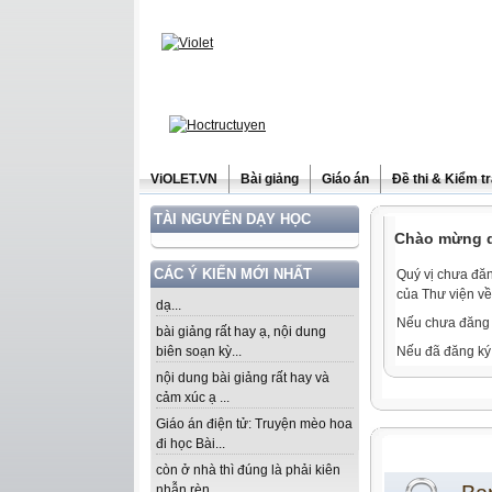
ViOLET.VN
Bài giảng
Giáo án
Đề thi & Kiểm t
TÀI NGUYÊN DẠY HỌC
Chào mừng qu
CÁC Ý KIẾN MỚI NHẤT
Quý vị chưa đăn
của Thư viện về
dạ...
Nếu chưa đăng 
bài giảng rất hay ạ, nội dung
biên soạn kỳ...
Nếu đã đăng ký 
nội dung bài giảng rất hay và
cảm xúc ạ ...
Giáo án điện tử: Truyện mèo hoa
đi học Bài...
còn ở nhà thì đúng là phải kiên
nhẫn rèn...