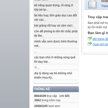
Bạ
kỹ năng quan trọng, rõ ràng ở
Tran
lớp bé tự...
tài liệu hay, tính giáo dục cao đối
Truy cập tr
với các...
Bạn phải mở tr
bài giảng rất hay và cảm xúc!...
ký rồi nhấn nút
còn để phóng to lên thì chắc phải
Bạn làm gì t
tải file...
Mở trang đ
mình vẫn xem được bình thường
Quay trở lại
mà...
...
các bạn nhỏ ở những vùng quê
thì dạy bài...
🫥...
địa lý đóng vai trò không nhỏ
khiến Hoa Kỳ...
THỐNG KÊ
8664439
truy cập (
chi tiết
)
3062
trong hôm nay
20084165
lượt xem