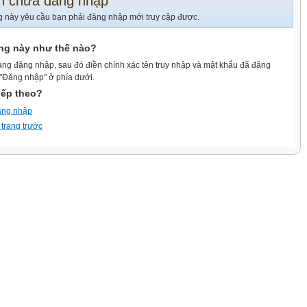
n chưa đăng nhập
g này yêu cầu bạn phải đăng nhập mới truy cập được.
ang này như thế nào?
ang đăng nhập, sau đó điền chính xác tên truy nhập và mật khẩu đã đăng
 "Đăng nhập" ở phía dưới.
iếp theo?
ăng nhập
 trang trước